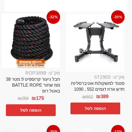
-32%
-30%
מק"ט: ROP389B
מק"ט: ST290D
חבל ניעור קרוספיט 9 מטר 38
סטנד למשקולות אוניברסליות
ממ שחור BATTLE ROPE
חדש ארוז דגמים 552 , 1090
באטל רופ
₪
389
₪
552
₪
175
₪
259
הוספה לסל
הוספה לסל
-20%
-13%