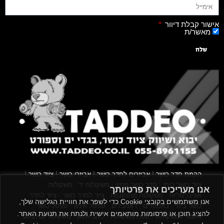
אישור קבלת דיוור
מאשר/ת
שלח
|
|
|
|
הקמת חדר כושר
אביזרים לחדר כושר
אביזרי כושר
ציוד כושר
|
|
|
ציוד כושר ביתי
חדר כושר פרטי
משקולות יד
משקולות
אנו מעריכים את פרטיותך
|
|
|
אוניברסליות
משקולות מתכווננות
ציוד לחדר כושר
ציוד לחדר
אנו משתמשים בקובצי Cookie כדי לשפר את חוויית הגלישה שלך,
|
|
|
|
|
כושר ביתי
באמפרים
דאמבלים
ספסל אימון
ספסל כושר
להציג תוכן או פרסומות מותאמים אישית ולנתח את תנועת האתר.
|
|
|
מעמד למשקולות
ספת משקולות
כלוב אימון
משקולת קטלבלס