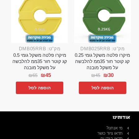
מק"ט: DMB025RRB
מק"ט: DMB05RRB
מיקרו פלטה משקל גומי 0.25
מיקרו פלטה משקל גומי 0.5
קג קוטר חור 35ממ להלבשה
קג קוטר חור 35ממ להלבשה
על משקל מובנה
על משקל מובנה
₪
45
₪
30
₪
65
₪
45
הוספה לסל
הוספה לסל
אודותינו
מי אנחנו?
תדאו ציוד כושר
תדאו בגדי ים