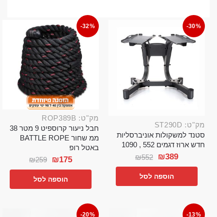
-32%
-30%
מק"ט: ROP389B
מק"ט: ST290D
חבל ניעור קרוספיט 9 מטר 38
סטנד למשקולות אוניברסליות
ממ שחור BATTLE ROPE
חדש ארוז דגמים 552 , 1090
באטל רופ
₪
389
₪
552
₪
175
₪
259
הוספה לסל
הוספה לסל
-20%
-13%