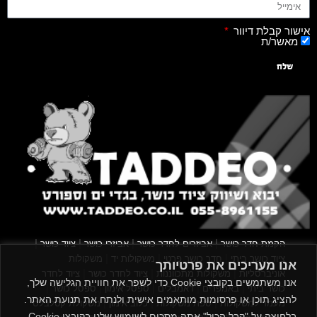
אישור קבלת דיוור
מאשר/ת
שלח
|
|
|
|
הקמת חדר כושר
אביזרים לחדר כושר
אביזרי כושר
ציוד כושר
|
|
|
ציוד כושר ביתי
חדר כושר פרטי
משקולות יד
משקולות
אנו מעריכים את פרטיותך
|
|
|
אוניברסליות
משקולות מתכווננות
ציוד לחדר כושר
ציוד לחדר
אנו משתמשים בקובצי Cookie כדי לשפר את חוויית הגלישה שלך,
|
|
|
|
|
כושר ביתי
באמפרים
דאמבלים
ספסל אימון
ספסל כושר
להציג תוכן או פרסומות מותאמים אישית ולנתח את תנועת האתר.
|
|
|
מעמד למשקולות
ספת משקולות
כלוב אימון
משקולת קטלבלס
בלחיצה על "קבל הכול" אתה מסכים לשימוש שלנו בקובצי Cookie.