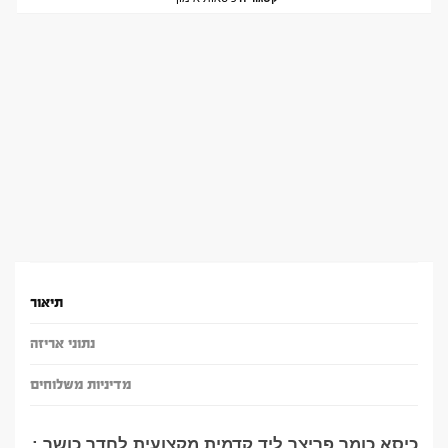
תיאור
נתוני אריזה
מדיניות משלוחים
כיסא כומר פריצר ליד קדמית מקצועית לחדר כושר :