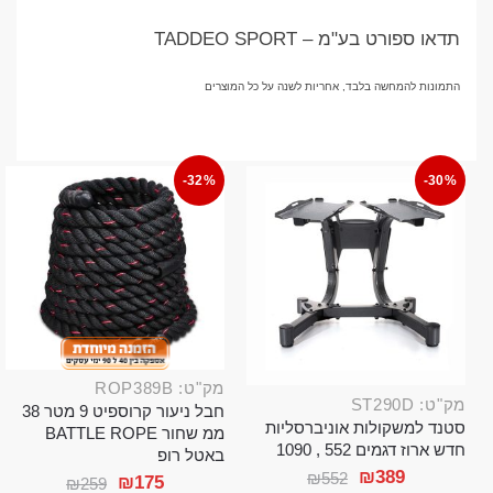
תדאו ספורט בע"מ – TADDEO SPORT
התמונות להמחשה בלבד, אחריות לשנה על כל המוצרים
-32%
-30%
מק"ט: ROP389B
מק"ט: ST290D
חבל ניעור קרוספיט 9 מטר 38
סטנד למשקולות אוניברסליות
ממ שחור BATTLE ROPE
חדש ארוז דגמים 552 , 1090
באטל רופ
₪
389
₪
552
₪
175
₪
259