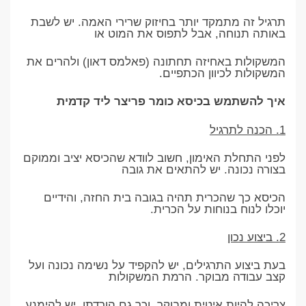
תרגיל זה מתמקד יותר בחיזוק שרירי האמה. יש לשבת
באותה תנוחה, אבל לתפוס את המוט או
המשקולות באחיזה תחתונה (פאלמס דאון) ולהרים את
המשקולות לכיוון הכתפיים.
איך להשתמש בכיסא כומר פריצר ליד קדמית
1. הכנה לתרגיל
לפני התחלת האימון, חשוב לוודא שהכיסא יציב וממוקם
בצורה נכונה. יש להתאים את גובה
הכיסא כך שהכרית תהיה בגובה בית החזה, והידיים
יוכלו לנוח בנוחות על הכרית.
2. ביצוע נכון
בעת ביצוע התרגילים, יש להקפיד על נשימה נכונה ועל
קצב עבודה מבוקר. הרמת המשקולות
צריכה להיות איטית ומבוקר, וכך גם הורדתן. יש להימנע