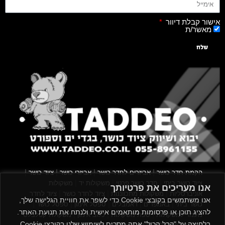
אישור קבלת דיוור
מאשר/ת
שלח
|
|
|
|
הקמת חדר כושר
אביזרים לחדר כושר
אביזרי כושר
ציוד כושר
|
|
|
ציוד כושר ביתי
חדר כושר פרטי
משקולות יד
משקולות
אנו מעריכים את פרטיותך
|
|
|
אוניברסליות
משקולות מתכווננות
ציוד לחדר כושר
ציוד לחדר
אנו משתמשים בקובצי Cookie כדי לשפר את חוויית הגלישה שלך,
|
|
|
|
|
כושר ביתי
באמפרים
דאמבלים
ספסל אימון
ספסל כושר
להציג תוכן או פרסומות מותאמים אישית ולנתח את תנועת האתר.
|
|
|
מעמד למשקולות
ספת משקולות
כלוב אימון
משקולת קטלבלס
בלחיצה על "קבל הכול" אתה מסכים לשימוש שלנו בקובצי Cookie.
|
|
|
|
|