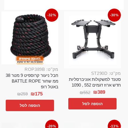
-32%
-30%
מק"ט: ROP389B
מק"ט: ST290D
חבל ניעור קרוספיט 9 מטר 38
סטנד למשקולות אוניברסליות
ממ שחור BATTLE ROPE
חדש ארוז דגמים 552 , 1090
באטל רופ
₪
389
₪
552
₪
175
₪
259
הוספה לסל
הוספה לסל
-20%
-13%