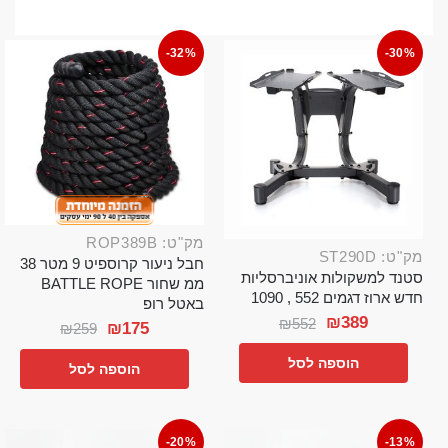
-32%
-30%
מק"ט: ROP389B
מק"ט: ST290D
חבל ניעור קרוספיט 9 מטר 38
סטנד למשקולות אוניברסליות
ממ שחור BATTLE ROPE
חדש ארוז דגמים 552 , 1090
באטל רופ
₪
389
₪
552
₪
175
₪
259
הוספה לסל
הוספה לסל
-20%
-13%