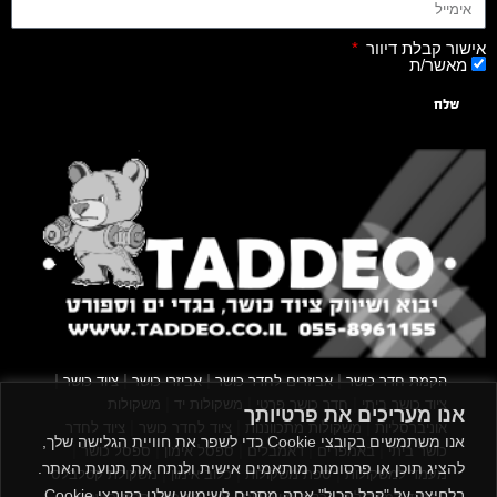
אישור קבלת דיוור
מאשר/ת
שלח
|
|
|
|
הקמת חדר כושר
אביזרים לחדר כושר
אביזרי כושר
ציוד כושר
|
|
|
ציוד כושר ביתי
חדר כושר פרטי
משקולות יד
משקולות
אנו מעריכים את פרטיותך
|
|
|
אוניברסליות
משקולות מתכווננות
ציוד לחדר כושר
ציוד לחדר
אנו משתמשים בקובצי Cookie כדי לשפר את חוויית הגלישה שלך,
|
|
|
|
|
כושר ביתי
באמפרים
דאמבלים
ספסל אימון
ספסל כושר
להציג תוכן או פרסומות מותאמים אישית ולנתח את תנועת האתר.
|
|
|
מעמד למשקולות
ספת משקולות
כלוב אימון
משקולת קטלבלס
בלחיצה על "קבל הכול" אתה מסכים לשימוש שלנו בקובצי Cookie.
|
|
|
|
|