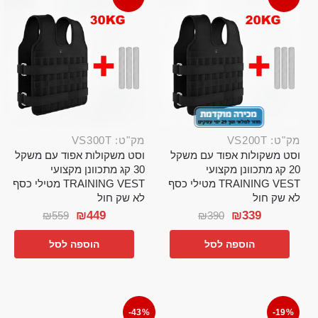
מק"ט: VS200T
מק"ט: VS300T
וסט משקולות אפוד עם משקל
וסט משקולות אפוד עם משקל
20 קג מתכוונן מקצועי
30 קג מתכוונן מקצועי
TRAINING VEST מטילי כסף
TRAINING VEST מטילי כסף
לא שק חול
לא שק חול
₪
449
₪
339
₪
559
₪
390
הוספה לסל
הוספה לסל
-43%
-19%