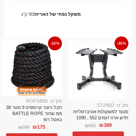
משקל נפחי של האריזה
90 ק"ג
-32%
-30%
מק"ט: ROP389B
מק"ט: ST290D
חבל ניעור קרוספיט 9 מטר 38
סטנד למשקולות אוניברסליות
ממ שחור BATTLE ROPE
חדש ארוז דגמים 552 , 1090
באטל רופ
₪
389
₪
552
₪
175
₪
259