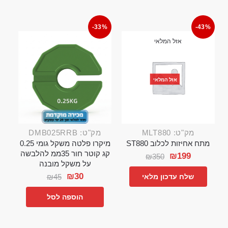
-33%
-43%
אזל המלאי
אזל המלאי
מק"ט: MLT880
מק"ט: DMB025RRB
מתח אחיזות לכלוב ST880
מיקרו פלטה משקל גומי 0.25
קג קוטר חור 35ממ להלבשה
₪
199
₪
350
על משקל מובנה
₪
30
₪
45
שלח עדכון מלאי
הוספה לסל