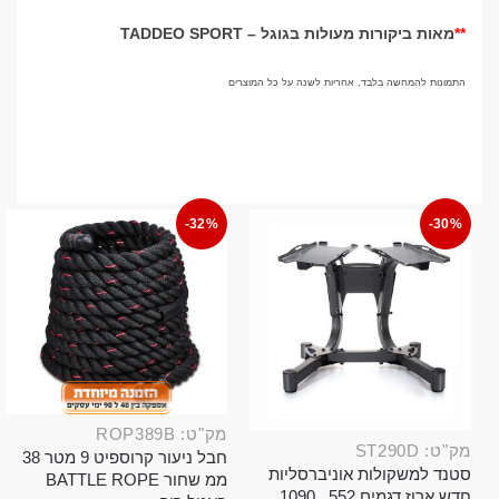
**
מאות ביקורות מעולות בגוגל –
TADDEO SPORT
התמונות להמחשה בלבד, אחריות לשנה על כל המוצרים
-32%
-30%
מק"ט: ROP389B
מק"ט: ST290D
חבל ניעור קרוספיט 9 מטר 38
סטנד למשקולות אוניברסליות
ממ שחור BATTLE ROPE
חדש ארוז דגמים 552 , 1090