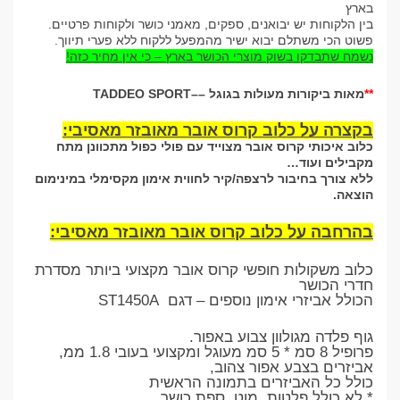
בארץ
בין הלקוחות יש יבואנים, ספקים, מאמני כושר ולקוחות פרטיים
.
פשוט הכי משתלם יבוא ישיר מהמפעל ללקוח ללא פערי תיווך
.
נשמח שתבדקו בשוק מוצרי הכושר בארץ – כי אין מחיר כזה
!
**
מאות ביקורות מעולות בגוגל
–
–
TADDEO SPORT
בקצרה על כלוב קרוס אובר מאובזר מאסיבי
:
כלוב איכותי קרוס אובר מצוייד עם פולי כפול מתכוונן מתח
מקבילים ועוד
…
ללא צורך בחיבור לרצפה/קיר לחווית אימון מקסימלי במינימום
הוצאה
.
בהרחבה על כלוב קרוס אובר מאובזר מאסיבי
:
כלוב משקולות חופשי קרוס אובר מקצועי ביותר מסדרת
חדרי הכושר
הכולל אביזרי אימון נוספים – דגם ST1450A
גוף פלדה מגולוון צבוע באפור.
פרופיל 8 סמ * 5 סמ מעוגל ומקצועי בעובי 1.8 ממ,
אביזרים בצבע אפור צהוב,
כולל כל האביזרים בתמונה הראשית
* לא כולל פלטות, מוט, ספת כושר.