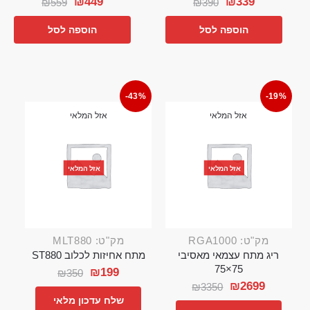
₪
449
₪
339
₪
559
₪
390
הוספה לסל
הוספה לסל
-43%
-19%
אזל המלאי
אזל המלאי
אזל המלאי
אזל המלאי
מק"ט: RGA1000
מק"ט: MLT880
ריג מתח עצמאי מאסיבי
מתח אחיזות לכלוב ST880
75×75
₪
199
₪
350
₪
2699
₪
3350
שלח עדכון מלאי