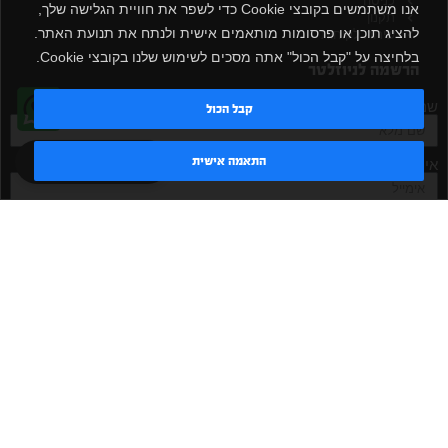
כניסה
אנו משתמשים בקובצי Cookie כדי לשפר את חוויית הגלישה שלך,
תקנון
להציג תוכן או פרסומות מותאמים אישית ולנתח את תנועת האתר.
שירות לקוחות
בלחיצה על "קבל הכול" אתה מסכים לשימוש שלנו בקובצי Cookie.
הרשמה לניוזלטר
שם מלא
קבל הכול
טדי - נציג AI
התאמה אישית
אימייל
אישור קבלת דיוור
מאשר/ת
שלח