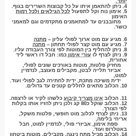
יותר.
4. ניתן להתאמן איתו על כל קבוצות השרירים בגוף.
5. אימון נוח וקל לתפעול
לכל הגילאים ולכל רמות
האימון
מחובבנים עד למתאמנים מתקדמים וגם למאמני
כושר.
6. מגיע עם מוט ארוך לפולי עליון –
מתנה
7. מגיע עם מוט קצר לפולי תחתון –
מתנה
8. ניתן להחליף בין המוטות לפי צורך העבודה עליו.
9. ניתן לצרף לו
עזרי אימון
כמו: חבל דו ראשי ליד
אחורית,
מחזיק פלטות, מוטות באורכים שונים לפולי,
אביזר תלייה לבטן, מקבילים מעוצב, לנדמיין
למוט,
ידית משיכה מתכת, ידית לחתירה לגב לפולי ועוד.
10. הכלוב מתאים לחללים קטנים עד גדולים.
11. הכלוב
אינו מצריך קיבוע
כלשהו לקיר או לרצפה.
12. הכלוב שוקל כ80 קג ולכן ניתן להזיז אותו בקלות
לפי הצורך.
13. ניתן לצרף לכלוב מוט חופשי, פלטות משקל,
אריחי בלימה,
ספת אימון, אביזרי פולי, לנדמיין למוט, חבל
באטלרופ ועוד.
14.
הכלוב מכיל
מתח נינגה, מקבילים, מוטות ביטחון