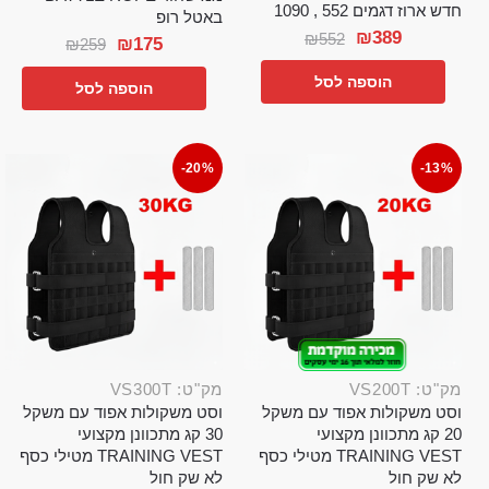
חדש ארוז דגמים 552 , 1090
באטל רופ
₪
389
₪
552
₪
175
₪
259
הוספה לסל
הוספה לסל
-20%
-13%
מק"ט: VS200T
מק"ט: VS300T
וסט משקולות אפוד עם משקל
וסט משקולות אפוד עם משקל
20 קג מתכוונן מקצועי
30 קג מתכוונן מקצועי
TRAINING VEST מטילי כסף
TRAINING VEST מטילי כסף
לא שק חול
לא שק חול