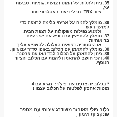
35. ניתן לתלות על המוט רצועות, גומיות, טבעות
עץ,
ציוד TRX, חבלי ניעור באטלרופ ועוד.
36. מומלץ להניח על אריחי בלימה לרצפה כדי
למזער רעש
ולמנוע נפילות משקולות על רצפת הבית.
37. מומלץ להתייעץ עם רופא אם יש בעיות
בריאותיות
או היסטוריה רפואית העלולה להשפיע עליך.
38. מומלץ להתאמן עם הכלוב באופן סדיר עם גיוון.
39. ניתן להתאמן על הכלוב לבד ו/או עם פרטנר.
40.
ו
הכי חושב להתאמן וליהנות
עם הכלוב והציוד
הנוסף.
* בכלוב זה צרפנו עוד פיצ'ר: מגיע עם 4
מוטות
אחסון לפלטות
על הכלוב עצמו !
כלוב פולי מאובזר משודרג איכותי עם מספר
פונקציות אימון