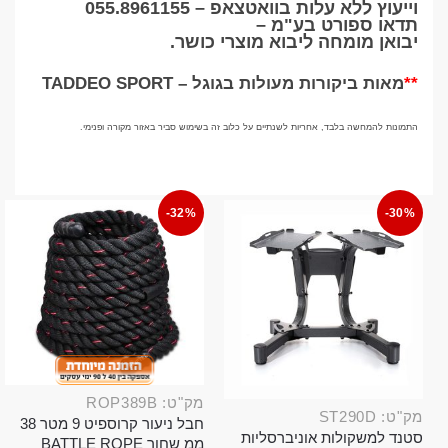
וייעוץ ללא עלות בוואטצאפ –
055.8961155
תדאו ספורט בע"מ –
יבואן מומחה ליבוא מוצרי כושר.
**
מאות ביקורות מעולות בגוגל – TADDEO SPORT
התמונות להמחשה בלבד, אחריות לשנתיים על כלוב זה בשימוש סביר באזור מקורה ופנימי.
-32%
-30%
מק"ט: ROP389B
מק"ט: ST290D
חבל ניעור קרוספיט 9 מטר 38
סטנד למשקולות אוניברסליות
ממ שחור BATTLE ROPE