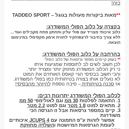
כזה!
**
מאות ביקורות מעולות בגוגל – TADDEO SPORT
בקצרה על כלוב הפולי המשודרג:
כלוב איכותי מצוייד עם פולי עליון ותחתון מתח מקבילים ועוד…
ללא צורך בחיבור לרצפה/קיר לחווית אימון מקסימלי במינימום
הוצאה.
בהרחבה על כלוב הפולי המשודרג:
**
בשוק קיימים מספר גרסאות של כלוב הפולי
לכן חשוב לשים לב לתוספות שמגיעות איתו
כי רק הכלוב המשודרג מחוזק יותר ומצוייד יותר.
והכי חשוב בבסיסי הגיי קאפס האוחזים את המוט
לא נועלים אותו בצורה בטיחותית כמו בפולי המשודרג.
אז
סכנה בטיחותית
– סיבה נוספת
להיזהר מהבסיסי!
לכלוב הפולי המשודרג יתרונות רבים:
1. התאמה לפלטות
30 ממ
וגם לאולימפי
50 ממ
2. מתאים למוט
1.8 מטר
וגם למוט
2.2 מטר
3. קיים במספר גרסאות אבל זו הגרסה הכי
משודרגת
אפשר לזהות ע"פ התמונה עם
4 JCUPS
איכותיים
לעומת הגרסאות המיושנות ו
השלדה מחוזקת