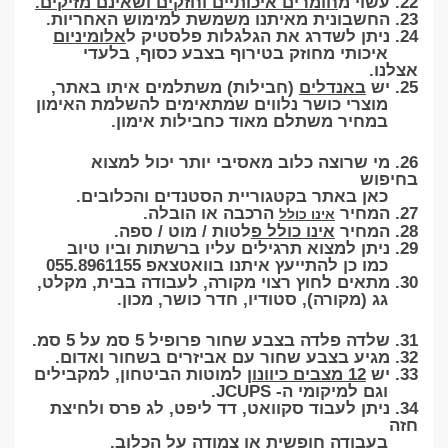
22. עשוי מ
חומרים איכותיים וחזקים ושאינם מזיקים.
23. החשבונית מאיתנו משמשת למימוש האחריות.
24. ניתן לשדרג את הגלגלות פלסטיק ל
אלומיניום
איכותי מחוזק בטירוף בצבע כסוף, בלעדי
אצלנו.
25. יש
באנדלים
(חבילות) משתלמים איתו באתר,
מוצרי כושר נלווים שמתאימים להשלמת האימון
במחיר משתלם מאוד כחבילות אימון.
26. מי שרוצה כלוב מאסיבי יותר יכול למצוא
בחיפוש
כאן באתר בקטגוריית הסטנדים והכלובים.
27. המחיר
הרכבה או הובלה.
אינו כולל
28. המחיר
אינו כולל פ
לטות / מוט / ספה.
29. ניתן למצוא תרגילים עליו ברשתות וביו טיוב
כמו כן להתייעץ איתנו בוואטצאפ 055.8961155
30. מתאים לחוץ רצוי מקורה, לעבודה בבית, מקלט,
גג (מקורה), סטודיו, חדר כושר, מכון.
31. שלדה פלדה בצבע שחור פרופיל 5 סמ על 5 סמ.
32. מגיע בצבע שחור עם אביזרים בשחור ואדום.
33. יש
12 מצבים כיוונון
למוטות הביטחון, למקבילים
וגם למיקומי ה- JCUPS.
34. ניתן לעבוד סקוואט, דד ליפט, לג פרס ולחיצת
חזה
בעבודה חופשית או צמודה על הכלוב.