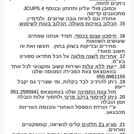
ניתנים להזזה,
וכמובן פולי עליון ותחתון ובנוסף 4 JCUPS
מתכווננים קדימה
אחורה וגם לאיזה גובה שרוצים. ולנדמיין.
15.
הכלוב באיכות מעולה, הכלוב בטוח לשימוש
.
16.
חיסכון עצום בכסף,
תמיד אנחנו שמחים
שעושים השוואות
מחירים ובדיקות בשוק בחוץ. תעשו זאת זה
חשוב מאוד!
17.
אחריות לשנה מלאה
על הכל מתדאו ספורט
בע"מ.
18. י
יעוץ ללא עלות
ושירות קשוב ומקצועי לכל אחד
בוואטצאפ צוות המכירה המנוסה שלנו
055.8961155
19. ניתן להרכיב לבד בקלות, ומי שצריך גם יקבל
ייעוץ
מול
צוות התמיכה
שלנו בוואטצאפ 051.2595941
20.
ניתן לאיסוף ברכב פרטי
ולחסוך עלות הובלה
וזמן הובלה
ע"י הורדת הספסל האחורי והכנסת האריזות
מהבגאג.
21.
מגיע ב2 חלקים
קלים לנשיאה, קומפקטיים
וארוזים.