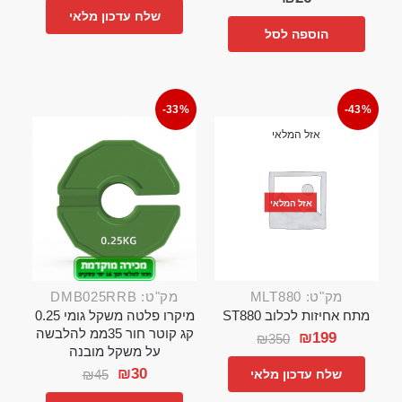
שלח עדכון מלאי
הוספה לסל
-33%
-43%
אזל המלאי
אזל המלאי
מק"ט: MLT880
מק"ט: DMB025RRB
מתח אחיזות לכלוב ST880
מיקרו פלטה משקל גומי 0.25
קג קוטר חור 35ממ להלבשה
₪
199
₪
350
על משקל מובנה
₪
30
₪
45
שלח עדכון מלאי