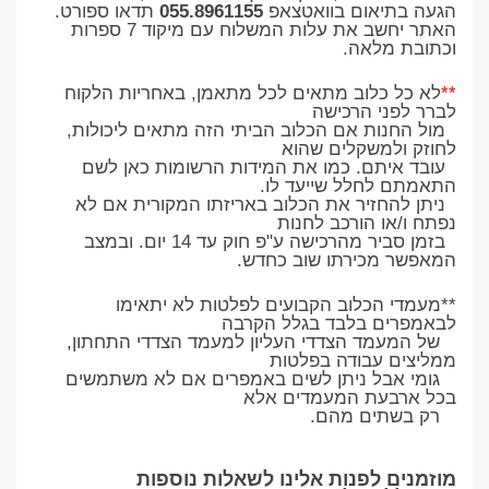
הגעה בתיאום בוואטצאפ
055.8961155
תדאו ספורט.
האתר יחשב את עלות המשלוח עם מיקוד 7 ספרות
וכתובת מלאה.
**
לא כל כלוב מתאים לכל מתאמן, באחריות הלקוח
לברר לפני הרכישה
מול החנות אם הכלוב הביתי הזה מתאים ליכולות,
לחוזק ולמשקלים שהוא
עובד איתם. כמו את המידות הרשומות כאן לשם
התאמתם לחלל שייעד לו.
ניתן להחזיר את הכלוב באריזתו המקורית אם לא
נפתח ו/או הורכב לחנות
בזמן סביר מהרכישה ע"פ חוק עד 14 יום. ובמצב
המאפשר מכירתו שוב כחדש.
**מעמדי הכלוב הקבועים לפלטות לא יתאימו
לבאמפרים בלבד בגלל הקרבה
של המעמד הצדדי העליון למעמד הצדדי התחתון,
ממליצים עבודה בפלטות
גומי אבל ניתן לשים באמפרים אם לא משתמשים
בכל ארבעת המעמדים אלא
רק בשתים מהם.
מוזמנים לפנות אלינו לשאלות נוספות