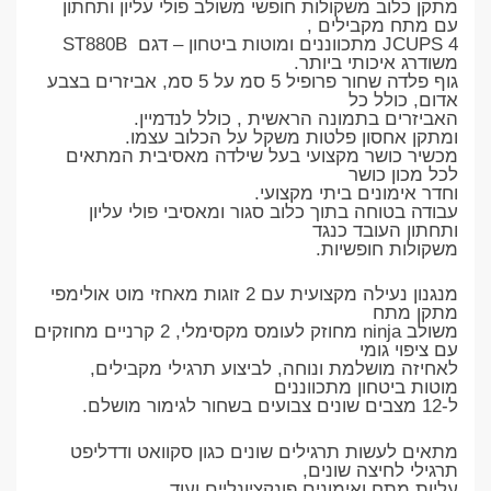
מתקן כלוב משקולות חופשי משולב פולי עליון ותחתון
עם מתח מקבילים ,
4 JCUPS מתכווננים ומוטות ביטחון – דגם ST880B
משודרג איכותי ביותר.
גוף פלדה שחור פרופיל 5 סמ על 5 סמ, אביזרים בצבע
אדום, כולל כל
האביזרים בתמונה הראשית , כולל לנדמיין.
ומתקן אחסון פלטות משקל על הכלוב עצמו.
מכשיר כושר מקצועי בעל שילדה מאסיבית המתאים
לכל מכון כושר
וחדר אימונים ביתי מקצועי.
עבודה בטוחה בתוך כלוב סגור ומאסיבי פולי עליון
ותחתון העובד כנגד
משקולות חופשיות.
מנגנון נעילה מקצועית עם 2 זוגות מאחזי מוט אולימפי
מתקן מתח
משולב ninja מחוזק לעומס מקסימלי, 2 קרניים מחוזקים
עם ציפוי גומי
לאחיזה מושלמת ונוחה, לביצוע תרגילי מקבילים,
מוטות ביטחון מתכווננים
ל-12 מצבים שונים צבועים בשחור לגימור מושלם.
מתאים לעשות תרגילים שונים כגון סקוואט ודדליפט
תרגילי לחיצה שונים,
עליות מתח ואימונים פונקציונליים ועוד…