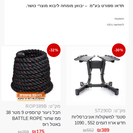
תדאו ספורט בע"מ
–
יבואן מומחה ליבוא מוצרי כושר
.
התמונות
להמחשה בלבד
-32%
-30%
מק"ט: ROP389B
מק"ט: ST290D
חבל ניעור קרוספיט 9 מטר 38
סטנד למשקולות אוניברסליות
ממ שחור BATTLE ROPE
חדש ארוז דגמים 552 , 1090
באטל רופ
₪
389
₪
552
₪
175
₪
259