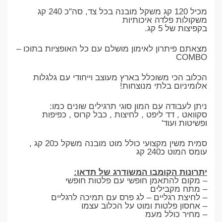
מכיל 120 קג משקל מובנה בכל צד, סה"כ 240 קג
משקולות פלדה איכותיות
בקפיצות של 5 קג.
מצאתם פיתרון לאימון מושלם עם כל האופציות בתוכו –
COMBO
הכלוב הכי משוכלל בארץ מעוצב וייחודי עם גלגלות
אלומיניום בלתי מנוצחות!
ניתן לעבודה עם המון סוגי תרגילים שונים כמו:
סקוואט , דד ליפט , לחיצות , כבל קרוס , כפיפות
ופשיטות ועוד'
סמית משין מקצועי כולל מוט מובנה משקל כ20 קג ,
עומס המוט כ240 קג
יתרונות הקומבו המשודרג של תדאו:
– מקום להתאמן חופשי עם פלטות חופשי
– מתח מקבילים
– לחיצת רגליים – לג פרס עם תמיכה לרגליים
– אחסון פלטות ומוט על הכלוב עצמו
– מחיר כולל מעמ