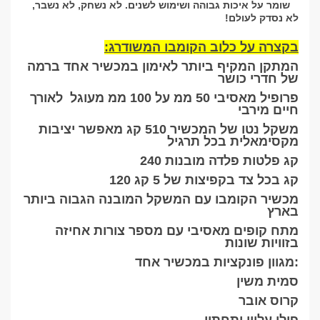
שומר על איכות גבוהה ושימוש לשנים. לא נשחק, לא נשבר,
לא נסדק לעולם!
בקצרה על כלוב הקומבו המשודרג
:
המתקן המקיף ביותר לאימון במכשיר אחד ברמה
של חדרי כושר
פרופיל מאסיבי 50 ממ על 100 ממ מעוגל לאורך
חיים מירבי
משקל נטו של המכשיר 510 קג מאפשר יציבות
מקסימאלית בכל תרגיל
240 קג פלטות פלדה מובנות
120 קג בכל צד בקפיצות של 5 קג
מכשיר הקומבו עם המשקל המובנה הגבוה ביותר
בארץ
מתח קופים מאסיבי עם מספר צורות אחיזה
בזוויות שונות
מגוון פונקציות במכשיר אחד:
סמית משין
קרוס אובר
פולי עליון ותחתון