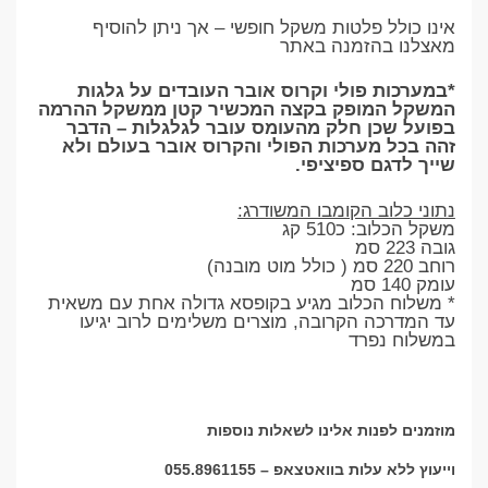
אינו כולל פלטות משקל חופשי – אך ניתן להוסיף
מאצלנו בהזמנה באתר
*במערכות פולי וקרוס אובר העובדים על גלגות
המשקל המופק בקצה המכשיר קטן ממשקל ההרמה
בפועל שכן חלק מהעומס עובר לגלגלות – הדבר
זהה בכל מערכות הפולי והקרוס אובר בעולם ולא
שייך לדגם ספיציפי.
נתוני כלוב הקומבו המשודרג:
משקל הכלוב: כ510 קג
גובה 223 סמ
רוחב 220 סמ ( כולל מוט מובנה)
עומק 140 סמ
* משלוח הכלוב מגיע בקופסא גדולה אחת עם משאית
עד המדרכה הקרובה, מוצרים משלימים לרוב יגיעו
במשלוח נפרד
מוזמנים לפנות אלינו לשאלות נוספות
וייעוץ ללא עלות בוואטצאפ –
055.8961155