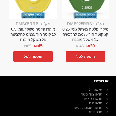
מק"ט: DMB025RRB
מק"ט: DMB05RRB
מיקרו פלטה משקל גומי 0.25
מיקרו פלטה משקל גומי 0.5
קג קוטר חור 35ממ להלבשה
קג קוטר חור 35ממ להלבשה
על משקל מובנה
על משקל מובנה
₪
45
₪
30
₪
65
₪
45
הוספה לסל
הוספה לסל
אודותינו
מי אנחנו?
תדאו ציוד כושר
תדאו בגדי ים
תדאו הום
תדאו - קבוצות רכישה
מפת אתר