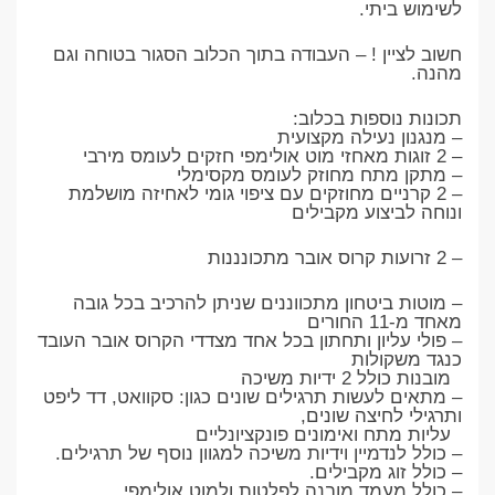
לשימוש ביתי.
חשוב לציין ! – העבודה בתוך הכלוב הסגור בטוחה וגם
מהנה.
תכונות נוספות בכלוב:
– מנגנון נעילה מקצועית
– 2 זוגות מאחזי מוט אולימפי חזקים לעומס מירבי
– מתקן מתח מחוזק לעומס מקסימלי
– 2 קרניים מחוזקים עם ציפוי גומי לאחיזה מושלמת
ונוחה לביצוע מקבילים
– 2 זרועות קרוס אובר מתכונננות
– מוטות ביטחון מתכווננים שניתן להרכיב בכל גובה
מאחד מ-11 החורים
– פולי עליון ותחתון בכל אחד מצדדי הקרוס אובר העובד
כנגד משקולות
מובנות כולל 2 ידיות משיכה
– מתאים לעשות תרגילים שונים כגון: סקוואט, דד ליפט
ותרגילי לחיצה שונים,
עליות מתח ואימונים פונקציונליים
– כולל לנדמיין וידיות משיכה למגוון נוסף של תרגילים.
– כולל זוג מקבילים.
– כולל מעמד מובנה לפלטות ולמוט אולימפי