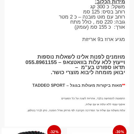
מידות הכלוב:
משקל: כ 300 קג
רוחב בסיס: 125 סמ
רוחב עם מוט מובנה – כ 2 מטר
גובה: 220 סמ , כולל מתח
אורך: כ 155 סמ (עומק)
מגיע ארוז ב9 אריזות
מוזמנים לפנות אלינו לשאלות נוספות
וייעוץ ללא עלות בוואטצאפ –
055.8961155
תדאו ספורט בע"מ
–
יבואן מומחה ליבוא מוצרי כושר
.
**
מאות ביקורות מעולות בגוגל –
TADDEO SPORT
התמונות להמחשה בלבד, אחריות לשנה על כל המוצרים
איסוף עצמי ללא עלות או עם שליח,
עלות משלוח עם שליח עד המדרכה הקרובה לפי מרחק וגודל הזמנה, ניתן לברר בטלפון.
-32%
-30%