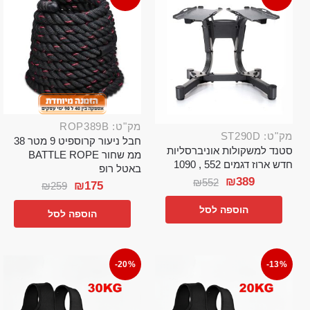
מק"ט: ROP389B
מק"ט: ST290D
חבל ניעור קרוספיט 9 מטר 38
סטנד למשקולות אוניברסליות
ממ שחור BATTLE ROPE
חדש ארוז דגמים 552 , 1090
באטל רופ
₪
389
₪
552
₪
175
₪
259
הוספה לסל
הוספה לסל
-20%
-13%