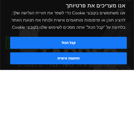
אנו מעריכים את פרטיותך
שלח
אנו משתמשים בקובצי Cookie כדי לשפר את חוויית הגלישה שלך,
להציג תוכן או פרסומות מותאמים אישית ולנתח את תנועת האתר.
בלחיצה על "קבל הכול" אתה מסכים לשימוש שלנו בקובצי Cookie.
קבל הכול
טדי - נציג AI
התאמה אישית
|
|
|
|
הקמת חדר כושר
אביזרים לחדר כושר
אביזרי כושר
ציוד כושר
|
|
|
ציוד כושר ביתי
חדר כושר פרטי
משקולות יד
משקולות
|
|
|
אוניברסליות
משקולות מתכווננות
ציוד לחדר כושר
ציוד לחדר
|
|
|
|
|
כושר ביתי
באמפרים
דאמבלים
ספסל אימון
ספסל כושר
|
|
|
מעמד למשקולות
ספת משקולות
כלוב אימון
משקולת קטלבלס
|
|
|
|
|
סטנד למשקולות
כלוב משקולות
ציוד ספורט
ספת כושר
|
משקולות
ציוד חדרי כושר