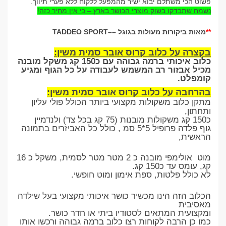
פשוט הכי משתלם יבוא ישיר מהמפעל ללקוח ללא פערי תיווך
.
נשמח שתבדקו בשוק מוצרי הכושר בארץ – כי אין מחיר כזה
!
**
מאות ביקורות מעולות בגוגל
–
–
TADDEO SPORT
בקצרה על כלוב קרוס אובר סמית משין
:
כלוב איכותי ברמה גבוהה עם כ150 קג משקל מובנה
מכיל אבזור רב המשמש לעבודה על כל הגוף ומגיע
קומפלט.
בהרחבה על כלוב קרוס אובר סמית משין:
מתקן כלוב משקולות מקצועי ביותר הכולל פולי עליון
ותחתון,
כ150 קג משקולות מובנות (75 קג בכל צד) ולנדמיין
גוף פלדה פרופיל 5*5 סמ , כולל כל האביזרים בתמונה
הראשית,
מוט אולימפי מובנה כ 2 מטר מטר לסמית, משקל כ 16
קג, עומס עד כ150 קג.
לא כולל פלטות, ספת אימון ומוט חופשי.
הכלוב הזה הינו מכשיר כושר איכותי מקצועי בעל שילדה
מאסיבית
ומקצועית המתאים לסטודיו ביתי או חדר כושר.
כמו כן הרבה לקוחות רצו כלוב ברמה גבוהה ורכשו אותו