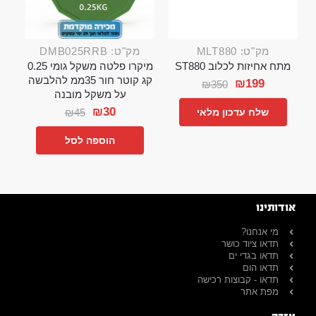
מק"ט: MLT880
מק"ט: DMB025RRB
מתח אחיזות לכלוב ST880
מיקרו פלטה משקל גומי 0.25
קג קוטר חור 35ממ להלבשה
₪
199
₪
350
על משקל מובנה
₪
30
₪
45
שלח עדכון מלאי
הוספה לסל
אודותינו
מי אנחנו?
תדאו ציוד כושר
תדאו בגדי ים
תדאו הום
תדאו - קבוצות רכישה
מפת אתר