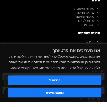
עזרה
שאלות ותשובות
מדריכי התקנה
סרטוני התקנה
שירות לקוחות
תקנון אתר
תכנית שותפים
הרשמה
כניסה
תקנון
אנו מעריכים את פרטיותך
שירות לקוחות
אנו משתמשים בקובצי Cookie כדי לשפר את חוויית הגלישה שלך,
הרשמה לניוזלטר
להציג תוכן או פרסומות מותאמים אישית ולנתח את תנועת האתר.
בלחיצה על "קבל הכול" אתה מסכים לשימוש שלנו בקובצי Cookie.
שם מלא
קבל הכול
אימייל
טדי - נציג AI
התאמה אישית
אישור קבלת דיוור
מאשר/ת