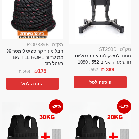
מק"ט: ROP389B
מק"ט: ST290D
חבל ניעור קרוספיט 9 מטר 38
סטנד למשקולות אוניברסליות
ממ שחור BATTLE ROPE
חדש ארוז דגמים 552 , 1090
באטל רופ
₪
389
₪
552
₪
175
₪
259
הוספה לסל
הוספה לסל
-20%
-13%