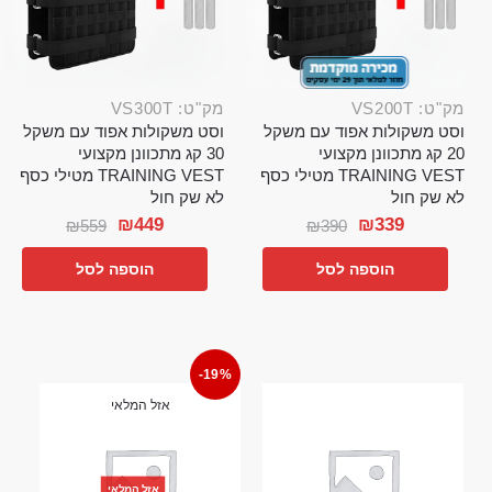
מק"ט: VS200T
מק"ט: VS300T
וסט משקולות אפוד עם משקל
וסט משקולות אפוד עם משקל
20 קג מתכוונן מקצועי
30 קג מתכוונן מקצועי
TRAINING VEST מטילי כסף
TRAINING VEST מטילי כסף
לא שק חול
לא שק חול
₪
449
₪
339
₪
559
₪
390
הוספה לסל
הוספה לסל
-19%
אזל המלאי
אזל המלאי