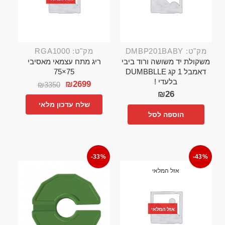
מק"ט: DMBP201BABY
מק"ט: RGA1000
משקולת יד משושה ורוד ביבי
ריג מתח עצמאי מאסיבי
דאמבל 1 קג DUMBBLLE
75×75
בלעדי !
₪
2699
₪
3350
₪
26
שלח עדכון מלאי
הוספה לסל
-33%
-43%
אזל המלאי
אזל המלאי