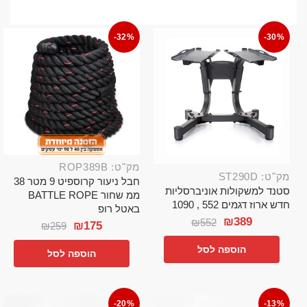
-32%
-30%
מק"ט: ROP389B
מק"ט: ST290D
חבל ניעור קרוספיט 9 מטר 38
סטנד למשקולות אוניברסליות
ממ שחור BATTLE ROPE
חדש ארוז דגמים 552 , 1090
באטל רופ
₪
389
₪
552
₪
175
₪
259
הוספה לסל
הוספה לסל
-20%
-13%