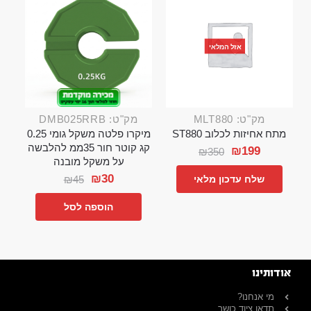
אזל המלאי
מק"ט: MLT880
מק"ט: DMB025RRB
מתח אחיזות לכלוב ST880
מיקרו פלטה משקל גומי 0.25
קג קוטר חור 35ממ להלבשה
₪
199
₪
350
על משקל מובנה
₪
30
₪
45
שלח עדכון מלאי
הוספה לסל
אודותינו
מי אנחנו?
תדאו ציוד כושר