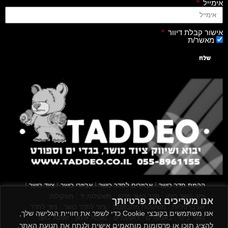
אימייל
אישור קבלת דיוור
מאשר/ת
שלח
|
|
|
|
הקמת חדר כושר
אביזרים לחדר כושר
אביזרי כושר
ציוד כושר
|
|
|
ציוד כושר ביתי
חדר כושר פרטי
משקולות יד
משקולות
אנו מעריכים את פרטיותך
|
|
|
אוניברסליות
משקולות מתכווננות
ציוד לחדר כושר
ציוד לחדר
אנו משתמשים בקובצי Cookie כדי לשפר את חוויית הגלישה שלך,
|
|
|
|
|
כושר ביתי
באמפרים
דאמבלים
ספסל אימון
ספסל כושר
להציג תוכן או פרסומות מותאמים אישית ולנתח את תנועת האתר.
|
|
|