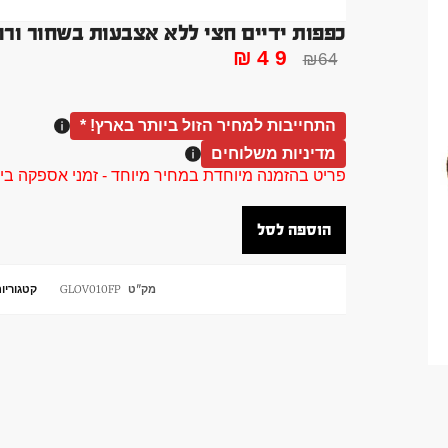
כפפות ידיים חצי ללא אצבעות בשחור ורו
₪
49
₪
64
התחייבות למחיר הזול ביותר בארץ! *
מדיניות משלוחים
פריט בהזמנה מיוחדת במחיר מיוחד - זמני אספקה בין 40 ל 90 ימי עסקים צור קשר 58961155
הוספה לסל
מק"ט
GLOV010FP
קטגוריו