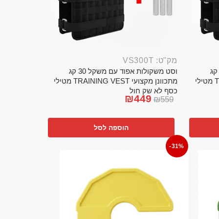
מק"ט: VS300T
ט משקולות אפוד עם משקל 20 קג
וסט משקולות אפוד עם משקל 30 קג
מתכוונן מקצועי TRAINING VEST מטילי
מתכוונן מקצועי TRAINING VEST מטילי
כסף לא שק חול
₪
449
₪
559
הוספה לסל
-31%