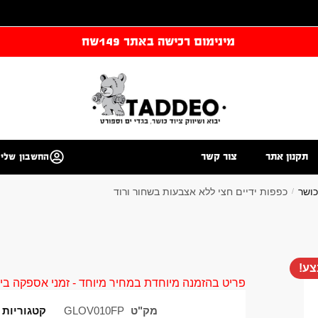
מינימום רכישה באתר 149שח
תקנון אתר
צור קשר
החשבון שלי
כושר
כפפות ידיים חצי ללא אצבעות בשחור ורוד
/
ע!
פריט בהזמנה מיוחדת במחיר מיוחד - זמני אספקה בין 40 ל 90 ימי עסקים צור קשר 58961155
מק"ט
GLOV010FP
קטגוריות