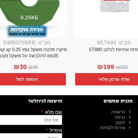
מק"ט: MLT880
מק"ט: DMB025RRB
תח אחיזות לכלוב ST880
מיקרו פלטה משקל גו
35ממ להלבשה על משקל מובנה
₪
30
₪
199
₪
45
₪
350
שלח עדכון מלאי
הוספה לסל
תכנית שותפים
הרשמה לניוזלטר
הרשמה
שם מלא
כניסה
תקנון
שירות לקוחות
אימייל