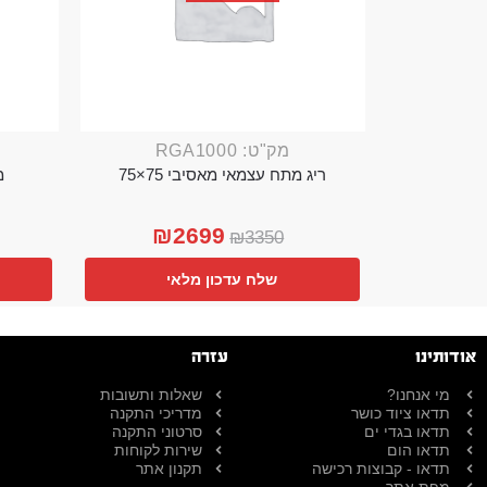
מק"ט: RGA1000
ריג מתח עצמאי מאסיבי 75×75
מ
₪
2699
₪
3350
שלח עדכון מלאי
אודותינו
עזרה
מי אנחנו?
שאלות ותשובות
תדאו ציוד כושר
מדריכי התקנה
תדאו בגדי ים
סרטוני התקנה
תדאו הום
שירות לקוחות
תדאו - קבוצות רכישה
תקנון אתר