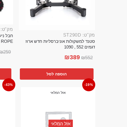
מק"ט: ROP389B
מק"ט: ST290D
סטנד למשקולות אוניברסליות חדש ארוז
TTLE ROPE
דגמים 552 , 1090
₪
259
₪
389
₪
552
הוספה לסל
-43%
-19%
אזל המלאי
אזל המלאי