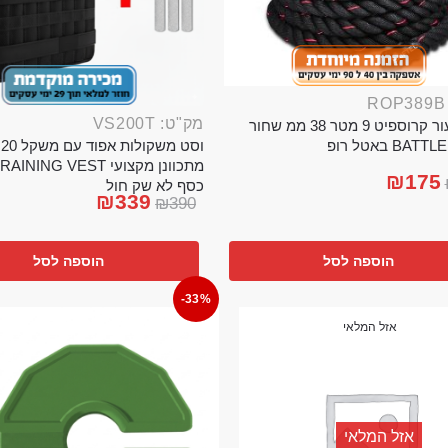
מק"ט: VS200T
חבל ניעור קרוספיט 9 מטר 38 ממ שחור
וס
BA באטל רופ
₪
175
כסף לא שק חול
₪
339
₪
390
הוספה לסל
הוספה לסל
-33%
אזל המלאי
אזל המלאי