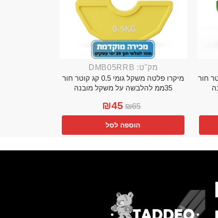
מק"ט: DMB05RRB
מי 0.25 קג קוטר חור
מיקרו פלטה משקל גומי 0.5 קג קוטר חור
35ממ להלבשה על משקל מובנה
₪
45
₪
65
הוספה לסל