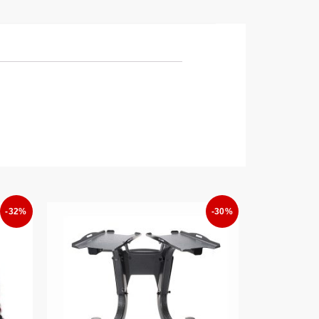
-32%
-30%