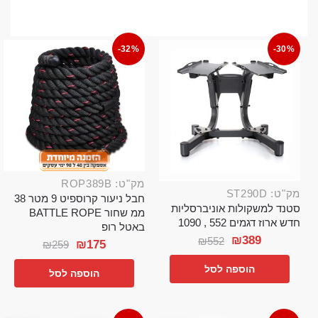
-32%
-30%
מק"ט: ROP389B
מק"ט: ST290D
חבל ניעור קרוספיט 9 מטר 38
סטנד למשקולות אוניברסליות
ממ שחור BATTLE ROPE
חדש ארוז דגמים 552 , 1090
באטל רופ
₪
389
₪
552
₪
175
₪
259
הוספה לסל
הוספה לסל