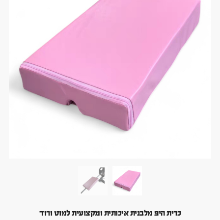
כרית היפ מלבנית איכותית ומקצועית למוט ורוד