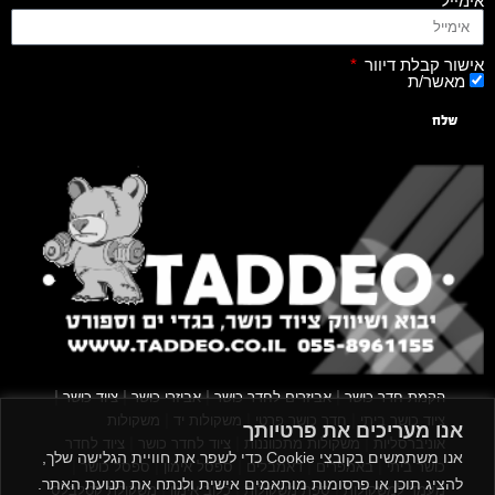
אימייל
אישור קבלת דיוור
מאשר/ת
שלח
|
|
|
|
הקמת חדר כושר
אביזרים לחדר כושר
אביזרי כושר
ציוד כושר
|
|
|
ציוד כושר ביתי
חדר כושר פרטי
משקולות יד
משקולות
אנו מעריכים את פרטיותך
|
|
|
אוניברסליות
משקולות מתכווננות
ציוד לחדר כושר
ציוד לחדר
אנו משתמשים בקובצי Cookie כדי לשפר את חוויית הגלישה שלך,
|
|
|
|
|
כושר ביתי
באמפרים
דאמבלים
ספסל אימון
ספסל כושר
להציג תוכן או פרסומות מותאמים אישית ולנתח את תנועת האתר.
|
|
|
מעמד למשקולות
ספת משקולות
כלוב אימון
משקולת קטלבלס