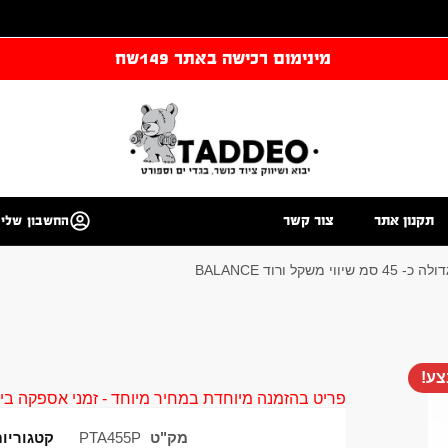
מינימום רכישה באתר 149שח
תקנון אתר
צור קשר
החשבון שלי
ל ורוד BALANCE
ע!
פריט בהזמנה מיוחדת במחיר מיוחד - זמני אספקה בין 40 ל 90 ימי עסקים צור קשר 58961155
מק"ט
PTA455P
קטגוריו