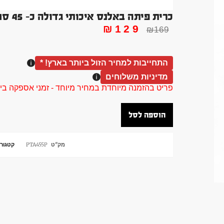
כרית פיתה באלנס איכותי גדולה כ- 45 סמ שיווי משקל ורוד BALANCE
₪
129
₪
169
התחייבות למחיר הזול ביותר בארץ! *
מדיניות משלוחים
פריט בהזמנה מיוחדת במחיר מיוחד - זמני אספקה בין 40 ל 90 ימי עסקים צור קשר 58961155
הוספה לסל
מק"ט
PTA455P
קטגורי