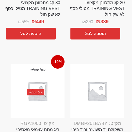
20 קג מתכוונן מקצועי
30 קג מתכוונן מקצועי
TRAINING VEST מטילי כסף
TRAINING VEST מטילי כסף
לא שק חול
לא שק חול
₪
449
₪
339
₪
559
₪
390
הוספה לסל
הוספה לסל
-19%
אזל המלאי
אזל המלאי
מק"ט: DMBP201BABY
מק"ט: RGA1000
משקולת יד משושה ורוד ביבי
ריג מתח עצמאי מאסיבי