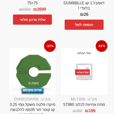
דאמבל 1 קג DUMBBLLE
75×75
בלעדי !
₪
2699
₪
3350
₪
26
שלח עדכון מלאי
הוספה לסל
-33%
-43%
אזל המלאי
אזל המלאי
מק"ט: MLT880
מק"ט: DMB025RRB
מתח אחיזות לכלוב ST880
מיקרו פלטה משקל גומי 0.25
קג קוטר חור 35ממ להלבשה
₪
199
₪
350