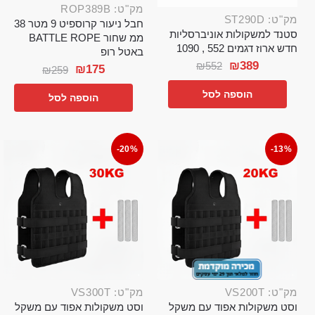
מק"ט: ROP389B
מק"ט: ST290D
חבל ניעור קרוספיט 9 מטר 38
סטנד למשקולות אוניברסליות
ממ שחור BATTLE ROPE
חדש ארוז דגמים 552 , 1090
באטל רופ
₪
389
₪
552
₪
175
₪
259
הוספה לסל
הוספה לסל
-20%
-13%
מק"ט: VS200T
מק"ט: VS300T
וסט משקולות אפוד עם משקל
וסט משקולות אפוד עם משקל