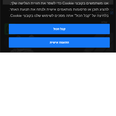
אנו משתמשים בקובצי Cookie כדי לשפר את חוויית הגלישה שלך,
אישור קבלת דיוור
להציג תוכן או פרסומות מותאמים אישית ולנתח את תנועת האתר.
מאשר/ת
בלחיצה על "קבל הכול" אתה מסכים לשימוש שלנו בקובצי Cookie.
שלח
קבל הכול
טדי - נציג AI
התאמה אישית
|
|
|
|
הקמת חדר כושר
אביזרים לחדר כושר
אביזרי כושר
ציוד כושר
|
|
|
ציוד כושר ביתי
חדר כושר פרטי
משקולות יד
משקולות
|
|
|
אוניברסליות
משקולות מתכווננות
ציוד לחדר כושר
ציוד לחדר
|
|
|
|
|
כושר ביתי
באמפרים
דאמבלים
ספסל אימון
ספסל כושר
|
|
|
מעמד למשקולות
ספת משקולות
כלוב אימון
משקולת קטלבלס
|
|
|
|
|
סטנד למשקולות
כלוב משקולות
ציוד ספורט
ספת כושר