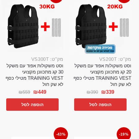
מק"ט: VS200T
מק"ט: VS300T
וסט משקולות אפוד עם משקל
וסט משקולות אפוד עם משקל
20 קג מתכוונן מקצועי
30 קג מתכוונן מקצועי
TRAINING VEST מטילי כסף
TRAINING VEST מטילי כסף
לא שק חול
לא שק חול
₪
449
₪
339
₪
559
₪
390
הוספה לסל
הוספה לסל
-43%
-19%