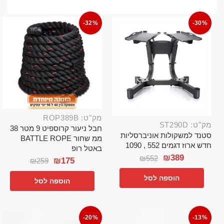
-32%
-30%
מק"ט: ROP389B
מק"ט: ST290D
חבל ניעור קרוספיט 9 מטר 38
סטנד למשקולות אוניברסליות
ממ שחור BATTLE ROPE
חדש ארוז דגמים 552 , 1090
באטל רופ
₪
389
₪
552
₪
175
₪
259
הוספה לסל
הוספה לסל
-20%
-13%