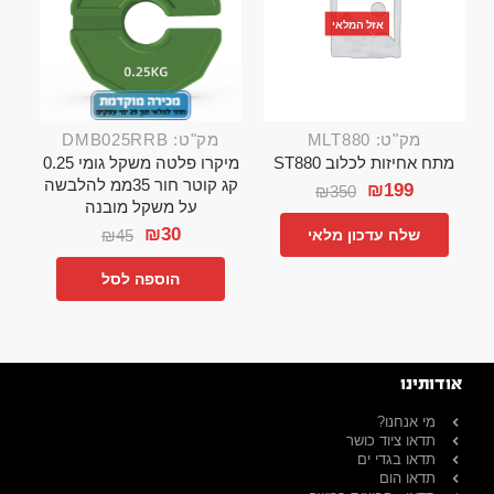
אזל המלאי
מק"ט: MLT880
מק"ט: DMB025RRB
מתח אחיזות לכלוב ST880
מיקרו פלטה משקל גומי 0.25
קג קוטר חור 35ממ להלבשה
₪
199
₪
350
על משקל מובנה
₪
30
₪
45
שלח עדכון מלאי
הוספה לסל
אודותינו
מי אנחנו?
תדאו ציוד כושר
תדאו בגדי ים
תדאו הום