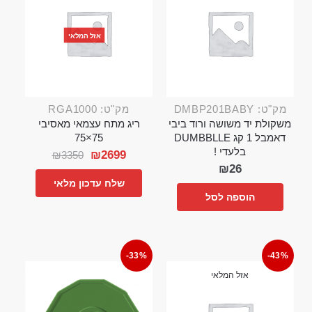
אזל המלאי
מק"ט: DMBP201BABY
מק"ט: RGA1000
משקולת יד משושה ורוד ביבי
ריג מתח עצמאי מאסיבי
דאמבל 1 קג DUMBBLLE
75×75
בלעדי !
₪
2699
₪
3350
₪
26
שלח עדכון מלאי
הוספה לסל
-33%
-43%
אזל המלאי