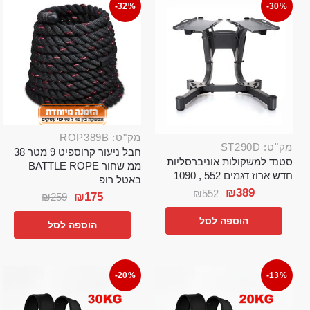
-32%
-30%
מק"ט: ROP389B
מק"ט: ST290D
חבל ניעור קרוספיט 9 מטר 38
סטנד למשקולות אוניברסליות
ממ שחור BATTLE ROPE
חדש ארוז דגמים 552 , 1090
באטל רופ
₪
389
₪
552
₪
175
₪
259
הוספה לסל
הוספה לסל
-20%
-13%