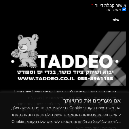
אישור קבלת דיוור
מאשר/ת
שלח
|
|
|
|
הקמת חדר כושר
אביזרים לחדר כושר
אביזרי כושר
ציוד כושר
|
|
|
ציוד כושר ביתי
חדר כושר פרטי
משקולות יד
משקולות
אנו מעריכים את פרטיותך
|
|
|
אוניברסליות
משקולות מתכווננות
ציוד לחדר כושר
ציוד לחדר
אנו משתמשים בקובצי Cookie כדי לשפר את חוויית הגלישה שלך,
|
|
|
|
|
כושר ביתי
באמפרים
דאמבלים
ספסל אימון
ספסל כושר
להציג תוכן או פרסומות מותאמים אישית ולנתח את תנועת האתר.
|
|
|
מעמד למשקולות
ספת משקולות
כלוב אימון
משקולת קטלבלס
בלחיצה על "קבל הכול" אתה מסכים לשימוש שלנו בקובצי Cookie.
|
|
|
|
|
סטנד למשקולות
כלוב משקולות
ציוד ספורט
ספת כושר
|
משקולות
ציוד חדרי כושר