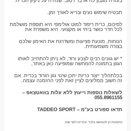
בעזרת מגבון לח או בד רטוב. שמירה על ניקיון הכרית
תבטיח שימוש נעים ובריא לאורך זמן.
לסיכום, כרית ריפוד למוט אולימפי היא תוספת מושלמת
לכל חדר כושר ביתי או מקצועי. היא משפרת את
הנוחות, מונעת פציעות ומשדרגת את האימון שלכם
בצורה משמעותית.
* יש גוונים רבים לצבע ורוד, לא ניתן להתחייב לאותו
הגוון בתמונה להמחשה שמופיעה כאן באתר,
בכלתהליך ייצור כריות יתכן שינוי גוון הורוד בכרית. אם
זה חשוב ממליצים לציין זאת לפני ההזמנה עצמה.
לשאלות נוספות וייעוץ ללא עלות בוואטצאפ –
055.8961155
תדאו ספורט בע"מ – TADDEO SPORT
התמונות הן להמחשה בלבד, אחריות לחצי שנה.