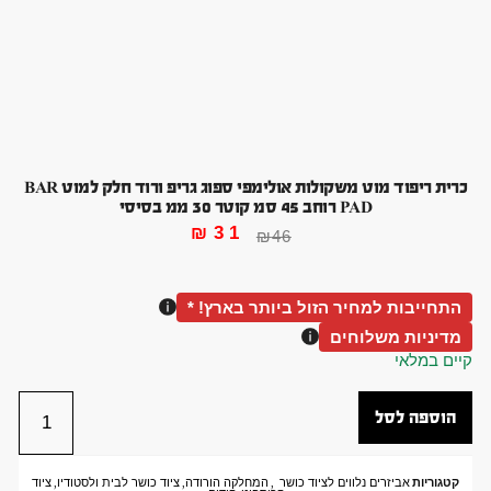
כרית ריפוד מוט משקולות אולימפי ספוג גריפ ורוד חלק למוט BAR
PAD רוחב 45 סמ קוטר 30 ממ בסיסי
₪
31
₪
46
התחייבות למחיר הזול ביותר בארץ! *
מדיניות משלוחים
קיים במלאי
הוספה לסל
קטגוריות
אביזרים נלווים לציוד כושר
,
המחלקה הורודה
,
ציוד כושר לבית ולסטודיו
,
ציוד