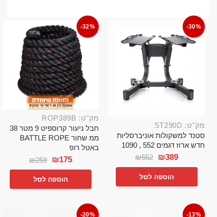
-32%
-30%
מק"ט: ROP389B
מק"ט: ST290D
חבל ניעור קרוספיט 9 מטר 38
סטנד למשקולות אוניברסליות
ממ שחור BATTLE ROPE
חדש ארוז דגמים 552 , 1090
באטל רופ
₪
389
₪
552
₪
175
₪
259
הוספה לסל
הוספה לסל
-20%
-13%