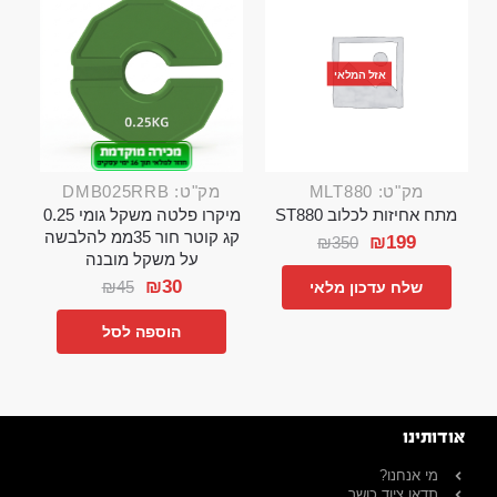
אזל המלאי
מק"ט: MLT880
מק"ט: DMB025RRB
מתח אחיזות לכלוב ST880
מיקרו פלטה משקל גומי 0.25
קג קוטר חור 35ממ להלבשה
₪
199
₪
350
על משקל מובנה
₪
30
₪
45
שלח עדכון מלאי
הוספה לסל
אודותינו
מי אנחנו?
תדאו ציוד כושר