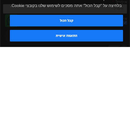
אימייל
בלחיצה על "קבל הכול" אתה מסכים לשימוש שלנו בקובצי Cookie.
אישור קבלת דיוור
קבל הכול
מאשר/ת
שלח
טדי - נציג AI
התאמה אישית
|
|
|
|
הקמת חדר כושר
אביזרים לחדר כושר
אביזרי כושר
ציוד כושר
|
|
|
ציוד כושר ביתי
חדר כושר פרטי
משקולות יד
משקולות
|
|
|
אוניברסליות
משקולות מתכווננות
ציוד לחדר כושר
ציוד לחדר
|
|
|
|
|
כושר ביתי
באמפרים
דאמבלים
ספסל אימון
ספסל כושר