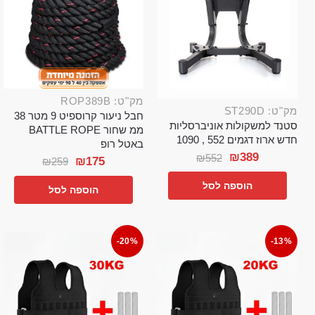
מק"ט: ROP389B
מק"ט: ST290D
חבל ניעור קרוספיט 9 מטר 38
סטנד למשקולות אוניברסליות
ממ שחור BATTLE ROPE
חדש ארוז דגמים 552 , 1090
באטל רופ
₪
389
₪
552
₪
175
₪
259
הוספה לסל
הוספה לסל
-20%
-13%