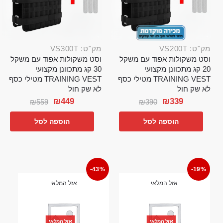
מק"ט: VS200T
מק"ט: VS300T
וסט משקולות אפוד עם משקל
וסט משקולות אפוד עם משקל
20 קג מתכוונן מקצועי
30 קג מתכוונן מקצועי
TRAINING VEST מטילי כסף
TRAINING VEST מטילי כסף
לא שק חול
לא שק חול
₪
449
₪
339
₪
559
₪
390
הוספה לסל
הוספה לסל
-43%
-19%
אזל המלאי
אזל המלאי
אזל המלאי
אזל המלאי