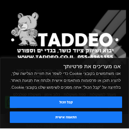
אנו מעריכים את פרטיותך
|
|
|
|
הקמת חדר כושר
אביזרים לחדר כושר
אביזרי כושר
ציוד כושר
אנו משתמשים בקובצי Cookie כדי לשפר את חוויית הגלישה שלך,
|
|
|
ציוד כושר ביתי
חדר כושר פרטי
משקולות יד
משקולות
להציג תוכן או פרסומות מותאמים אישית ולנתח את תנועת האתר.
|
|
|
אוניברסליות
משקולות מתכווננות
ציוד לחדר כושר
ציוד לחדר
בלחיצה על "קבל הכול" אתה מסכים לשימוש שלנו בקובצי Cookie.
|
|
|
|
|
כושר ביתי
באמפרים
דאמבלים
ספסל אימון
ספסל כושר
|
|
|
מעמד למשקולות
ספת משקולות
כלוב אימון
משקולת קטלבלס
|
|
|
|
|
סטנד למשקולות
כלוב משקולות
ציוד ספורט
ספת כושר
קבל הכול
|
משקולות
ציוד חדרי כושר
טדי - נציג AI
התאמה אישית
TADDEO 2013 - 2026 © All rights reserved