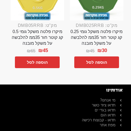
מק"ט: DMB025RRB
מק"ט: DMB05RRB
מיקרו פלטה משקל גומי 0.25
מיקרו פלטה משקל גומי 0.5
קג קוטר חור 35ממ להלבשה
קג קוטר חור 35ממ להלבשה
על משקל מובנה
על משקל מובנה
₪
45
₪
30
₪
65
₪
45
הוספה לסל
הוספה לסל
אודותינו
מי אנחנו?
תדאו ציוד כושר
תדאו בגדי ים
תדאו הום
תדאו - קבוצות רכישה
מפת אתר