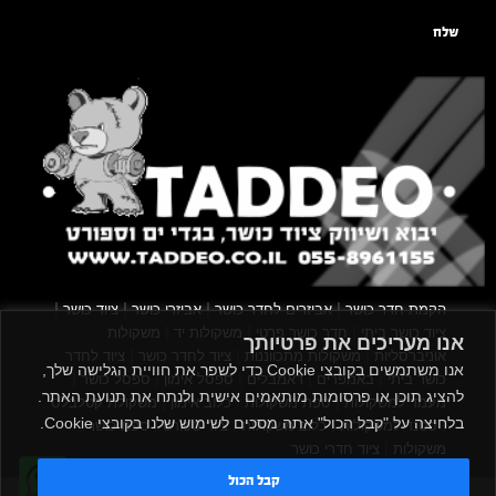
שלח
|
|
|
|
הקמת חדר כושר
אביזרים לחדר כושר
אביזרי כושר
ציוד כושר
|
|
|
ציוד כושר ביתי
חדר כושר פרטי
משקולות יד
משקולות
אנו מעריכים את פרטיותך
|
|
|
אוניברסליות
משקולות מתכווננות
ציוד לחדר כושר
ציוד לחדר
אנו משתמשים בקובצי Cookie כדי לשפר את חוויית הגלישה שלך,
|
|
|
|
|
כושר ביתי
באמפרים
דאמבלים
ספסל אימון
ספסל כושר
להציג תוכן או פרסומות מותאמים אישית ולנתח את תנועת האתר.
|
|
|
מעמד למשקולות
ספת משקולות
כלוב אימון
משקולת קטלבלס
בלחיצה על "קבל הכול" אתה מסכים לשימוש שלנו בקובצי Cookie.
|
|
|
|
|
סטנד למשקולות
כלוב משקולות
ציוד ספורט
ספת כושר
|
משקולות
ציוד חדרי כושר
קבל הכול