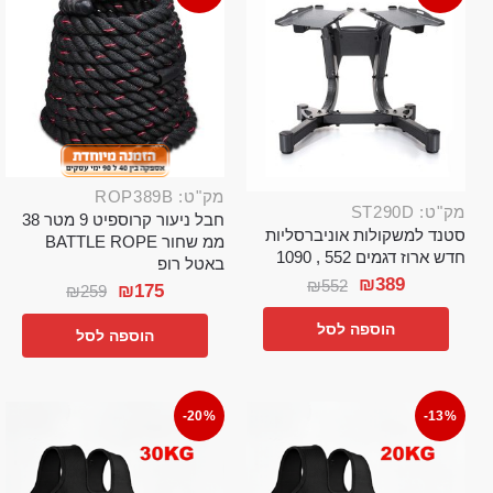
מק"ט: ROP389B
מק"ט: ST290D
חבל ניעור קרוספיט 9 מטר 38
סטנד למשקולות אוניברסליות
ממ שחור BATTLE ROPE
חדש ארוז דגמים 552 , 1090
באטל רופ
₪
389
₪
552
₪
175
₪
259
הוספה לסל
הוספה לסל
-20%
-13%