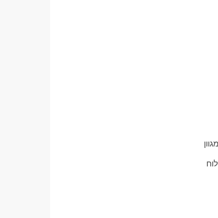
וון
לוח