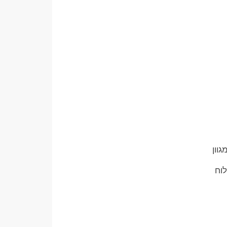
וון
לוח