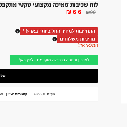
לוח שכיבות סמיכה מקצועי טקטי מתקפל 
₪
66
₪
99
התחייבות למחיר הזול ביותר בארץ! *
מדיניות משלוחים
המלאי אזל
לעדכון והטבה ברכישה מוקדמת - לחץ כאן!
מק"ט
AB6060
קטגוריות
מציאון
,
מת