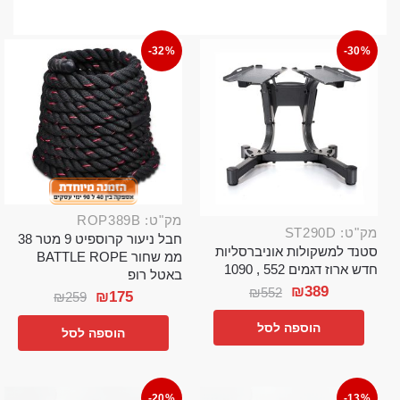
-32%
-30%
מק"ט: ROP389B
מק"ט: ST290D
חבל ניעור קרוספיט 9 מטר 38
סטנד למשקולות אוניברסליות
ממ שחור BATTLE ROPE
חדש ארוז דגמים 552 , 1090
באטל רופ
₪
389
₪
552
₪
175
₪
259
הוספה לסל
הוספה לסל
-20%
-13%