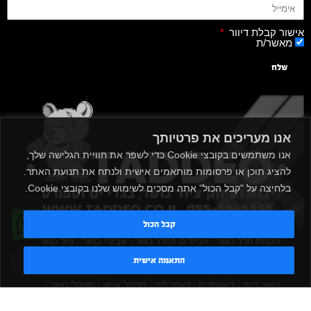
אישור קבלת דיוור
מאשר/ת
שלח
אנו מעריכים את פרטיותך
אנו משתמשים בקובצי Cookie כדי לשפר את חוויית הגלישה שלך,
להציג תוכן או פרסומות מותאמים אישית ולנתח את תנועת האתר.
בלחיצה על "קבל הכול" אתה מסכים לשימוש שלנו בקובצי Cookie.
קבל הכול
|
|
|
|
הקמת חדר כושר
אביזרים לחדר כושר
אביזרי כושר
ציוד כושר
|
|
|
ציוד כושר ביתי
חדר כושר פרטי
משקולות יד
משקולות
טדי - נציג AI
התאמה אישית
|
|
|
אוניברסליות
משקולות מתכווננות
ציוד לחדר כושר
ציוד לחדר
|
|
|
|
|
כושר ביתי
באמפרים
דאמבלים
ספסל אימון
ספסל כושר
|
|
|
מעמד למשקולות
ספת משקולות
כלוב אימון
משקולת קטלבלס