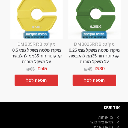
מק"ט: DMB025RRB
מק"ט: DMB05RRB
מיקרו פלטה משקל גומי 0.25
מיקרו פלטה משקל גומי 0.5
קג קוטר חור 35ממ להלבשה
קג קוטר חור 35ממ להלבשה
על משקל מובנה
על משקל מובנה
₪
45
₪
30
₪
65
₪
45
הוספה לסל
הוספה לסל
אודותינו
מי אנחנו?
תדאו ציוד כושר
תדאו בגדי ים