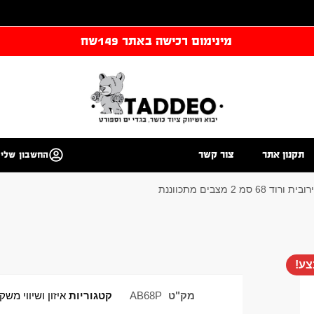
מינימום רכישה באתר 149שח
תקנון אתר
צור קשר
החשבון שלי
 68 סמ 2 מצבים מתכווננת
ע!
מק"ט
AB68P
קטגוריות
איזון ושיווי משק