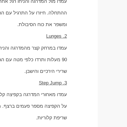
עמדו מול המדרגה והניחו רגל אחת 
ההתחלה. חיזרו על התרגיל עם הרג
ומשפר את כוח הסיבולת.
2. Lunges
עמדו במרחק קצר מהמדרגה והניחו 
90 מעלות ותרדו כלפי מטה עם הגוף. חיזרו לעמידה והחליפו רגליים. התרגיל מצוין לחיזוק
שרירי הירכיים והישבן.
3. Step Jump
עמדו מאחורי המדרגה בקפיצה קלה 
על הקפיצה מספר פעמים ברצף. תרג
שריפת קלוריות.