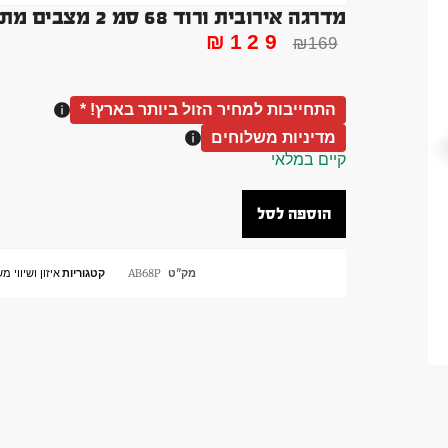
מדרגה אירובית ורוד 68 סמ 2 מצבים מתכווננת
₪
129
₪
169
התחייבות למחיר הזול ביותר בארץ! *
מדיניות משלוחים
קיים במלאי
הוספה לסל
מק"ט
AB68P
קטגוריות
איזון ושיווי מ