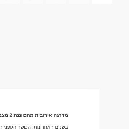
מדרגה אירובית מתכווננת 2 מצבים: הכלי המושלם לאימוני כושר ביתיים
בשנים האחרונות, הכושר הגופני ת