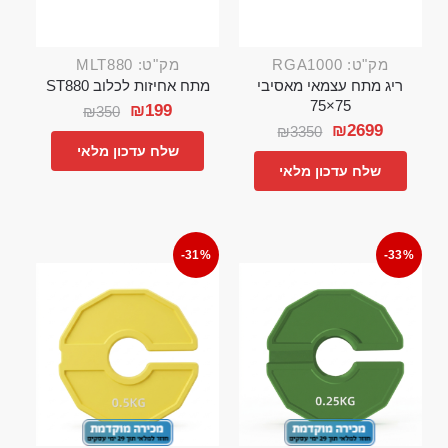
מק"ט: RGA1000
מק"ט: MLT880
ריג מתח עצמאי מאסיבי
מתח אחיזות לכלוב ST880
75×75
₪
199
₪
350
₪
2699
₪
3350
שלח עדכון מלאי
שלח עדכון מלאי
-31%
-33%