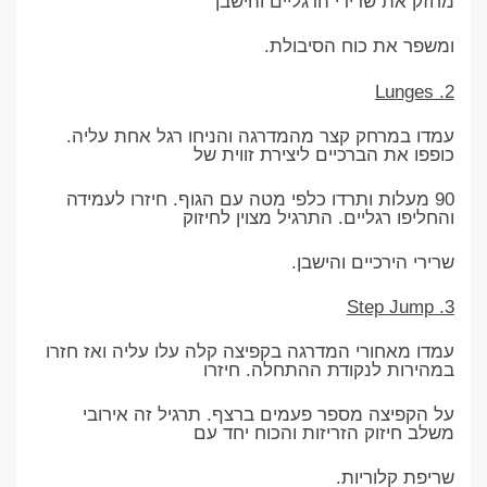
מחזק את שרירי הרגליים והישבן
ומשפר את כוח הסיבולת.
2. Lunges
עמדו במרחק קצר מהמדרגה והניחו רגל אחת עליה.
כופפו את הברכיים ליצירת זווית של
90 מעלות ותרדו כלפי מטה עם הגוף. חיזרו לעמידה
והחליפו רגליים. התרגיל מצוין לחיזוק
שרירי הירכיים והישבן.
3. Step Jump
עמדו מאחורי המדרגה בקפיצה קלה עלו עליה ואז חזרו
במהירות לנקודת ההתחלה. חיזרו
על הקפיצה מספר פעמים ברצף. תרגיל זה אירובי
משלב חיזוק הזריזות והכוח יחד עם
שריפת קלוריות.