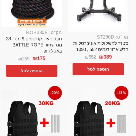
מק"ט: ROP389B
מק"ט: ST290D
חבל ניעור קרוספיט 9 מטר 38
סטנד למשקולות אוניברסליות
ממ שחור BATTLE ROPE
חדש ארוז דגמים 552 , 1090
באטל רופ
₪
389
₪
552
₪
175
₪
259
הוספה לסל
הוספה לסל
-20%
-13%