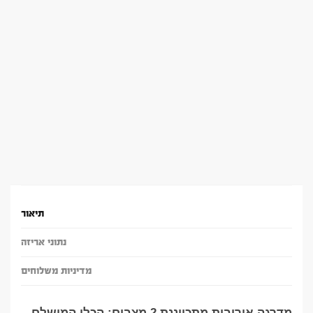
תיאור
נתוני אריזה
מדיניות משלוחים
מדרגה אירובית מתכווננת 2 מצבים: הכלי המושלם