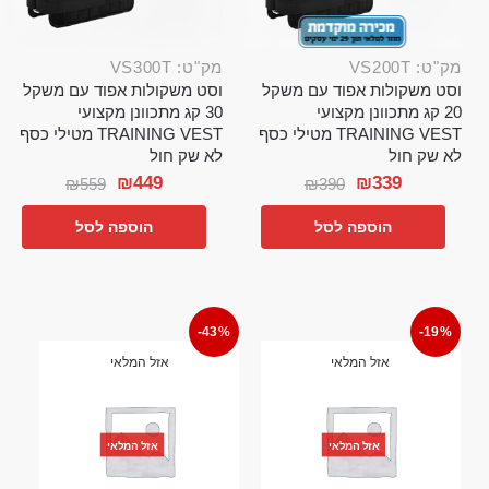
מק"ט: VS200T
מק"ט: VS300T
וסט משקולות אפוד עם משקל
וסט משקולות אפוד עם משקל
20 קג מתכוונן מקצועי
30 קג מתכוונן מקצועי
TRAINING VEST מטילי כסף
TRAINING VEST מטילי כסף
לא שק חול
לא שק חול
₪
449
₪
339
₪
559
₪
390
הוספה לסל
הוספה לסל
-43%
-19%
אזל המלאי
אזל המלאי
אזל המלאי
אזל המלאי