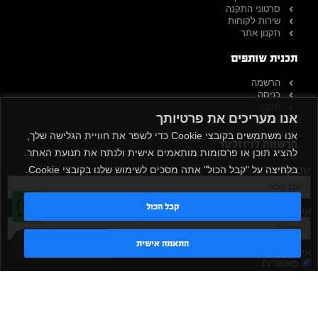
סרטוני התקנה
שירות לקוחות
תקנון אתר
תכנית שותפים
הרשמה
כניסה
תקנון
אנו מעריכים את פרטיותך
שירות לקוחות
אנו משתמשים בקובצי Cookie כדי לשפר את חוויית הגלישה שלך,
הרשמה לניוזלטר
להציג תוכן או פרסומות מותאמים אישית ולנתח את תנועת האתר.
בלחיצה על "קבל הכול" אתה מסכים לשימוש שלנו בקובצי Cookie.
שם מלא
קבל הכול
אימייל
טדי - נציג AI
התאמה אישית
אישור קבלת דיוור
מאשר/ת
שלח