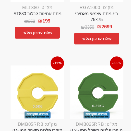
מק"ט: RGA1000
מק"ט: MLT880
ריג מתח עצמאי מאסיבי
מתח אחיזות לכלוב ST880
75×75
₪
199
₪
350
₪
2699
₪
3350
שלח עדכון מלאי
שלח עדכון מלאי
-31%
-33%
מק"ט: DMB025RRB
מק"ט: DMB05RRB
מיקרו פלטה משקל גומי 0.25
מיקרו פלטה משקל גומי 0.5