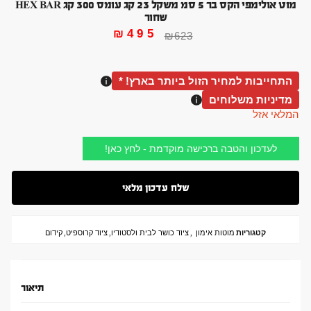
מוט אולימפי הקס בר 5 סמ משקל 23 קג עומס 300 קג HEX BAR
שחור
₪
495
₪
623
התחייבות למחיר הזול ביותר בארץ! *
מדיניות משלוחים
המלאי אזל
לעדכון והטבה ברכישה מוקדמת - לחץ כאן!
קטגוריות
מוטות אימון
,
ציוד כושר לבית ולסטודיו
,
ציוד קרוספיט
,
קידום
תיאור