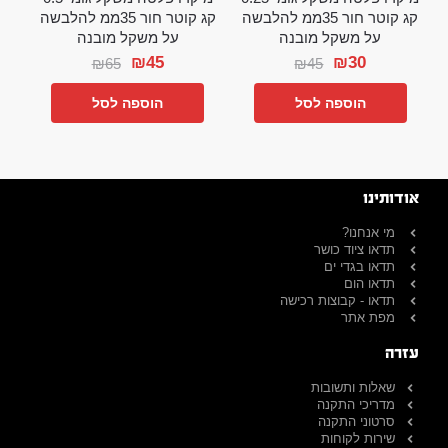
קג קוטר חור 35ממ להלבשה
קג קוטר חור 35ממ להלבשה
על משקל מובנה
על משקל מובנה
₪
45
₪
30
₪
65
₪
45
הוספה לסל
הוספה לסל
אודותינו
מי אנחנו?
תדאו ציוד כושר
תדאו בגדי ים
תדאו הום
תדאו - קבוצות רכישה
מפת אתר
עזרה
שאלות ותשובות
מדריכי התקנה
סרטוני התקנה
שירות לקוחות