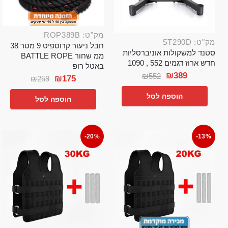
מק"ט: ROP389B
מק"ט: ST290D
חבל ניעור קרוספיט 9 מטר 38
סטנד למשקולות אוניברסליות
ממ שחור BATTLE ROPE
חדש ארוז דגמים 552 , 1090
באטל רופ
₪
389
₪
552
₪
175
₪
259
הוספה לסל
הוספה לסל
-20%
-13%