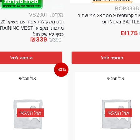
מק"ט: VS200T
חבל ניעור קרוספיט 9 מטר 38 ממ שחור
וס
BA באטל רופ
₪
175
כסף לא שק חול
₪
339
₪
390
הוספה לסל
הוספה לסל
-43%
אזל המלאי
אזל המלאי
אזל המלאי
אזל המלאי