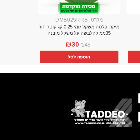
מק"ט: DMB025RRB
מיקרו פלטה משקל גומי 0.25 קג קוטר חור
35ממ להלבשה על משקל מובנה
₪
30
₪
45
הוספה לסל