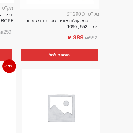
מק"ט: ROP389B
מק"ט: ST290D
סטנד למשקולות אוניברסליות חדש ארוז
TTLE ROPE
דגמים 552 , 1090
₪
259
₪
389
₪
552
הוספה לסל
-19%