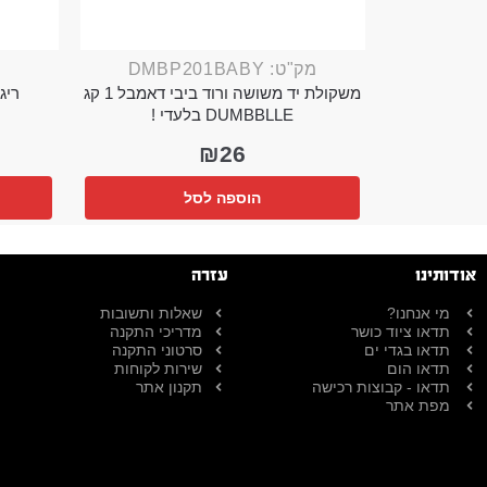
מק"ט: DMBP201BABY
משקולת יד משושה ורוד ביבי דאמבל 1 קג
ריג 
DUMBBLLE בלעדי !
₪
26
הוספה לסל
אודותינו
עזרה
מי אנחנו?
שאלות ותשובות
תדאו ציוד כושר
מדריכי התקנה
תדאו בגדי ים
סרטוני התקנה
תדאו הום
שירות לקוחות
תדאו - קבוצות רכישה
תקנון אתר
מפת אתר