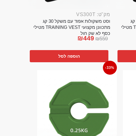
מק"ט: VS300T
ט משקולות אפוד עם משקל 20 קג
וסט משקולות אפוד עם משקל 30 קג
מתכוונן מקצועי TRAINING VEST מטילי
מתכוונן מקצועי TRAINING VEST מטילי
כסף לא שק חול
₪
449
₪
559
הוספה לסל
-33%