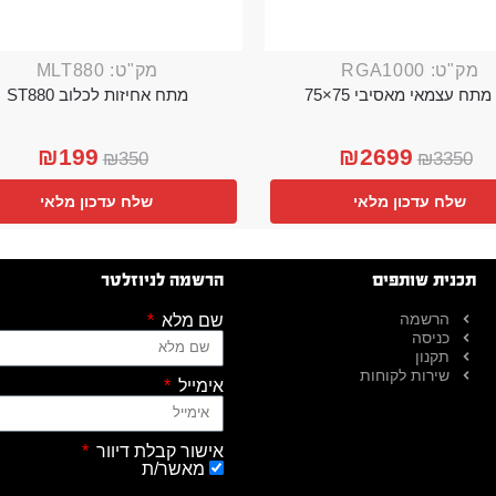
מק"ט: RGA1000
מק"ט: MLT880
מתח עצמאי מאסיבי 75×75
מתח אחיזות לכלוב ST880
₪
199
₪
2699
₪
350
₪
3350
שלח עדכון מלאי
שלח עדכון מלאי
תכנית שותפים
הרשמה לניוזלטר
הרשמה
שם מלא
כניסה
תקנון
שירות לקוחות
אימייל
אישור קבלת דיוור
מאשר/ת