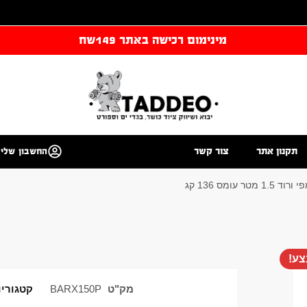
מינימום רכישה באתר 149שח
תקנון אתר
צור קשר
החשבון שלי
 מטר עומס 136 קג
ע!
מק"ט
BARX150P
קטגוריו