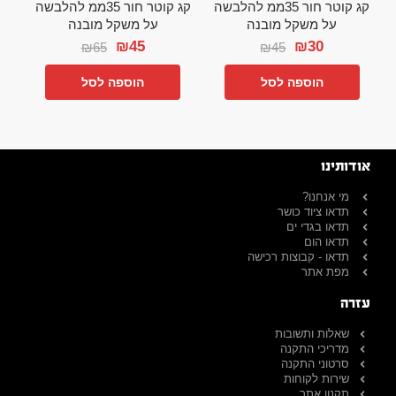
קג קוטר חור 35ממ להלבשה
קג קוטר חור 35ממ להלבשה
על משקל מובנה
על משקל מובנה
₪
45
₪
30
₪
65
₪
45
הוספה לסל
הוספה לסל
אודותינו
מי אנחנו?
תדאו ציוד כושר
תדאו בגדי ים
תדאו הום
תדאו - קבוצות רכישה
מפת אתר
עזרה
שאלות ותשובות
מדריכי התקנה
סרטוני התקנה
שירות לקוחות
תקנון אתר