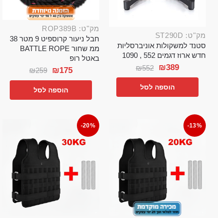
מק"ט: ROP389B
מק"ט: ST290D
חבל ניעור קרוספיט 9 מטר 38
סטנד למשקולות אוניברסליות
ממ שחור BATTLE ROPE
חדש ארוז דגמים 552 , 1090
באטל רופ
₪
389
₪
552
₪
175
₪
259
הוספה לסל
הוספה לסל
-20%
-13%