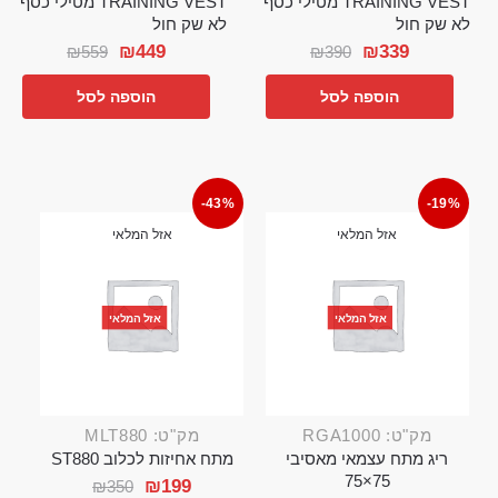
TRAINING VEST מטילי כסף
TRAINING VEST מטילי כסף
לא שק חול
לא שק חול
₪
449
₪
339
₪
559
₪
390
הוספה לסל
הוספה לסל
-43%
-19%
אזל המלאי
אזל המלאי
אזל המלאי
אזל המלאי
מק"ט: RGA1000
מק"ט: MLT880
ריג מתח עצמאי מאסיבי
מתח אחיזות לכלוב ST880
75×75
₪
199
₪
350