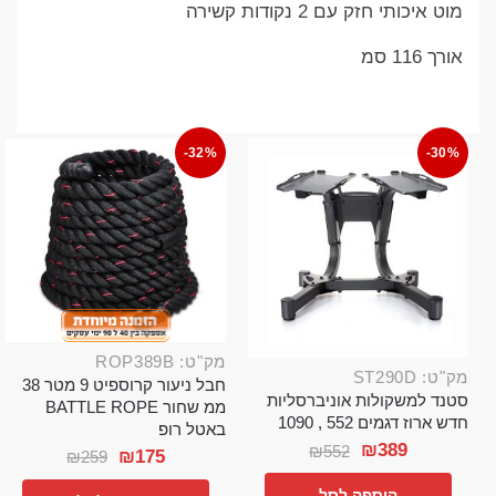
מוט איכותי חזק עם 2 נקודות קשירה
אורך 116 סמ
-32%
-30%
מק"ט: ROP389B
מק"ט: ST290D
חבל ניעור קרוספיט 9 מטר 38
סטנד למשקולות אוניברסליות
ממ שחור BATTLE ROPE
חדש ארוז דגמים 552 , 1090
באטל רופ
₪
389
₪
552
₪
175
₪
259
הוספה לסל