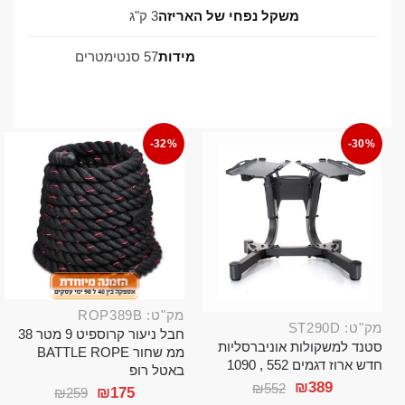
משקל נפחי של האריזה
3 ק"ג
מידות
57 סנטימטרים
-32%
-30%
מק"ט: ROP389B
מק"ט: ST290D
חבל ניעור קרוספיט 9 מטר 38
סטנד למשקולות אוניברסליות
ממ שחור BATTLE ROPE
חדש ארוז דגמים 552 , 1090
באטל רופ
₪
389
₪
552
₪
175
₪
259