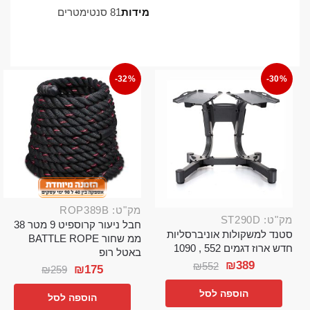
מידות
81 סנטימטרים
-32%
-30%
מק"ט: ROP389B
מק"ט: ST290D
חבל ניעור קרוספיט 9 מטר 38
סטנד למשקולות אוניברסליות
ממ שחור BATTLE ROPE
חדש ארוז דגמים 552 , 1090
באטל רופ
₪
389
₪
552
₪
175
₪
259
הוספה לסל
הוספה לסל