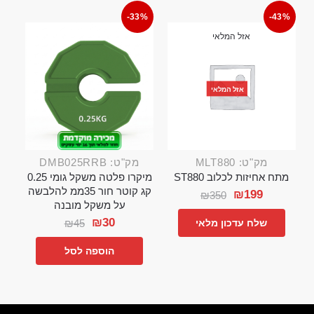
-33%
-43%
אזל המלאי
אזל המלאי
מק"ט: MLT880
מק"ט: DMB025RRB
מתח אחיזות לכלוב ST880
מיקרו פלטה משקל גומי 0.25
קג קוטר חור 35ממ להלבשה
₪
199
₪
350
על משקל מובנה
₪
30
₪
45
שלח עדכון מלאי
הוספה לסל