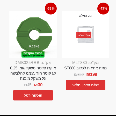
-33%
-43%
אזל המלאי
אזל המלאי
מק"ט: MLT880
מק"ט: DMB025RRB
מתח אחיזות לכלוב ST880
מיקרו פלטה משקל גומי 0.25
קג קוטר חור 35ממ להלבשה
₪
199
₪
350
על משקל מובנה
₪
30
₪
45
שלח עדכון מלאי
הוספה לסל