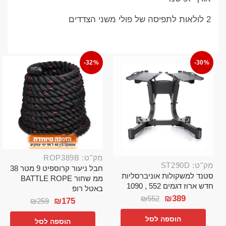
2 לולאות לתפיסה של פולי משני הצדדים
-32%
-30%
מק"ט: ROP389B
מק"ט: ST290D
חבל ניעור קרוספיט 9 מטר 38
סטנד למשקולות אוניברסליות
ממ שחור BATTLE ROPE
חדש ארוז דגמים 552 , 1090
באטל רופ
₪
389
₪
552
₪
175
₪
259
הוספה לסל
הוספה לסל