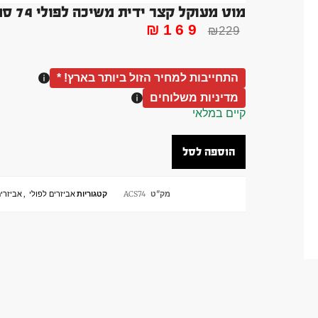
מוט מעוקל קצר ידית משיכה לפולי 74 סמ
₪
169
₪
229
התחייבות למחיר הזול ביותר בארץ! *
מדיניות משלוחים
קיים במלאי
הוספה לסל
מק"ט
ACS74
קטגוריות
אביזרים לפולי
,
אביזרים