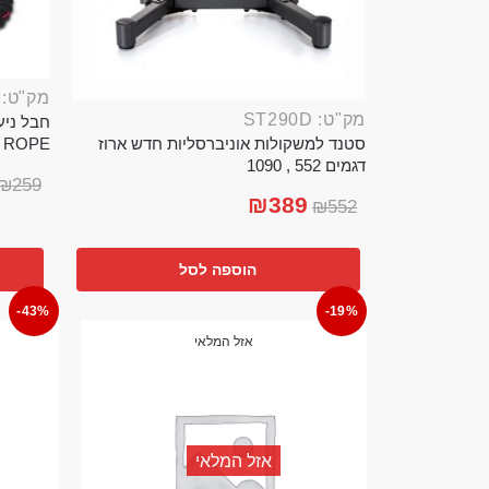
מק"ט: ROP389B
מק"ט: ST290D
סטנד למשקולות אוניברסליות חדש ארוז
TTLE ROPE
דגמים 552 , 1090
₪
259
₪
389
₪
552
הוספה לסל
-43%
-19%
אזל המלאי
אזל המלאי