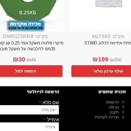
מק"ט: MLT880
מק"ט: DMB025RRB
תח אחיזות לכלוב ST880
מיקרו פלטה משקל גו
35ממ להלבשה על משקל מובנה
₪
30
₪
199
₪
45
₪
350
שלח עדכון מלאי
הוספה לסל
תכנית שותפים
הרשמה לניוזלטר
הרשמה
שם מלא
כניסה
תקנון
שירות לקוחות
אימייל