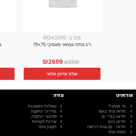
מק"ט: RGA1000
ריג מתח עצמאי מאסיבי 75×75
מ
₪
2699
₪
3350
שלח עדכון מלאי
אודותינו
עזרה
מי אנחנו?
שאלות ותשובות
תדאו ציוד כושר
מדריכי התקנה
תדאו בגדי ים
סרטוני התקנה
תדאו הום
שירות לקוחות
תדאו - קבוצות רכישה
תקנון אתר
מפת אתר