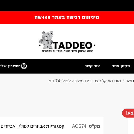
מינימום רכישה באתר 149שח
תקנון אתר
צור קשר
החשבון שלי
כושר
מוט מעוקל קצר ידית משיכה לפולי 74 סמ
/
ע!
מק"ט
ACS74
קטגוריות
אביזרים לפולי
,
אביזרים 