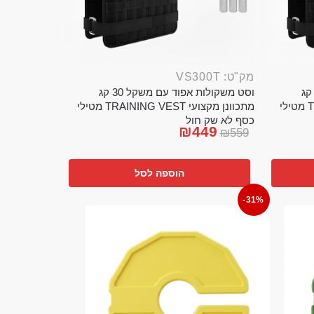
מק"ט: VS300T
ט משקולות אפוד עם משקל 20 קג
וסט משקולות אפוד עם משקל 30 קג
מתכוונן מקצועי TRAINING VEST מטילי
מתכוונן מקצועי TRAINING VEST מטילי
כסף לא שק חול
₪
449
₪
559
הוספה לסל
-31%