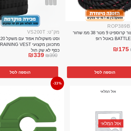
מק"ט: VS200T
חבל ניעור קרוספיט 9 מטר 38 ממ שחור
וס
BA באטל רופ
₪
175
כסף לא שק חול
₪
339
₪
390
הוספה לסל
הוספה לסל
-33%
אזל המלאי
אזל המלאי