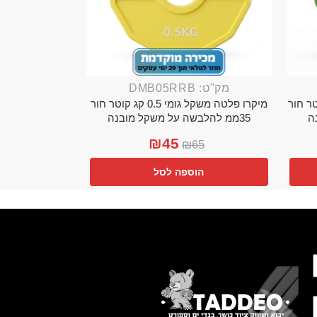
מק"ט: DMB05RRB
מי 0.25 קג קוטר חור
מיקרו פלטה משקל גומי 0.5 קג קוטר חור
35ממ להלבשה על משקל מובנה
₪
45
₪
65
הוספה לסל