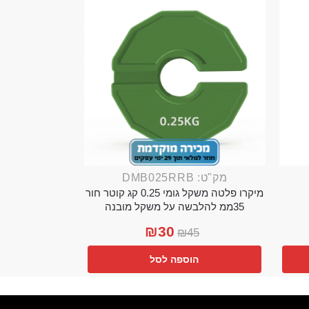
מק"ט: DMB025RRB
מיקרו פלטה משקל גומי 0.25 קג קוטר חור
35ממ להלבשה על משקל מובנה
₪
30
₪
45
הוספה לסל