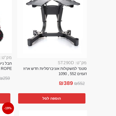
מק"ט: ROP389B
מק"ט: ST290D
סטנד למשקולות אוניברסליות חדש ארוז
TTLE ROPE
דגמים 552 , 1090
₪
259
₪
389
₪
552
הוספה לסל
-19%