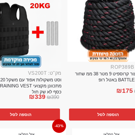
מק"ט: VS200T
חבל ניעור קרוספיט 9 מטר 38 ממ שחור
וס
BA באטל רופ
₪
175
כסף לא שק חול
₪
339
₪
390
הוספה לסל
הוספה לסל
-43%
אזל המלאי
אזל המלאי