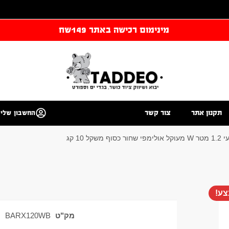
מינימום רכישה באתר 149שח
תקנון אתר
צור קשר
החשבון שלי
 משקל 10 קג
ע!
מק"ט
BARX120WB