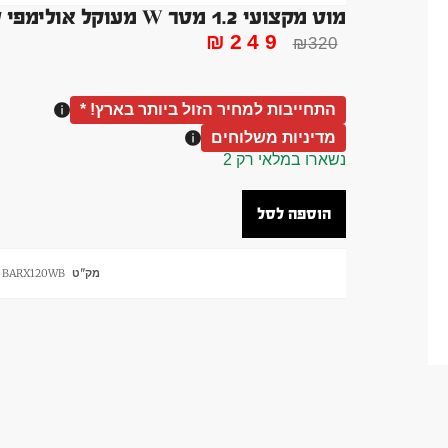
מוט מקצועי 1.2 מטר W מעוקל אולימפי שחור כסוף משקל 10 קג
₪
249
₪
320
התחייבות למחיר הזול ביותר בארץ! *
מדיניות משלוחים
נשארו במלאי רק 2
הוספה לסל
מק"ט
BARX120WB