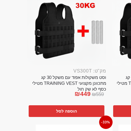
מק"ט: VS300T
ט משקולות אפוד עם משקל 20 קג
וסט משקולות אפוד עם משקל 30 קג
מתכוונן מקצועי TRAINING VEST מטילי
מתכוונן מקצועי TRAINING VEST מטילי
כסף לא שק חול
₪
449
₪
559
הוספה לסל
-33%