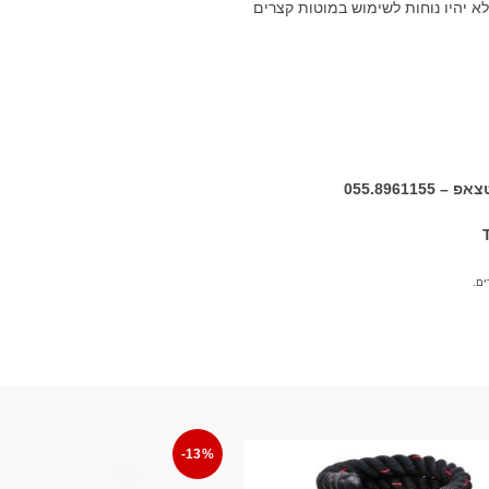
055.8961
ם.
-13%