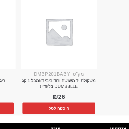
מק"ט: DMBP201BABY
משקולת יד משושה ורוד ביבי דאמבל 1 קג
ריג 
DUMBBLLE בלעדי !
₪
26
הוספה לסל
אודותינו
עזרה