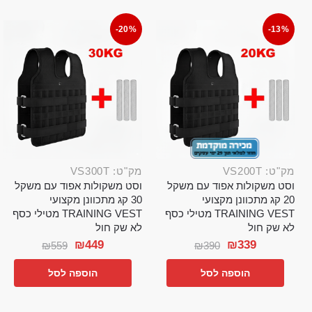
-20%
-13%
מק"ט: VS200T
מק"ט: VS300T
וסט משקולות אפוד עם משקל
וסט משקולות אפוד עם משקל
20 קג מתכוונן מקצועי
30 קג מתכוונן מקצועי
TRAINING VEST מטילי כסף
TRAINING VEST מטילי כסף
לא שק חול
לא שק חול
₪
449
₪
339
₪
559
₪
390
הוספה לסל
הוספה לסל