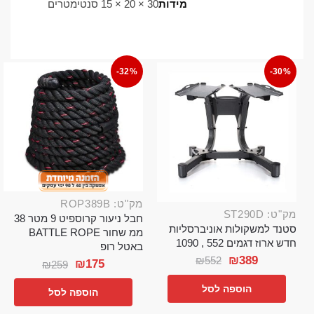
מידות
30 × 20 × 15 סנטימטרים
-32%
-30%
מק"ט: ROP389B
מק"ט: ST290D
חבל ניעור קרוספיט 9 מטר 38
סטנד למשקולות אוניברסליות
ממ שחור BATTLE ROPE
חדש ארוז דגמים 552 , 1090
באטל רופ
₪
389
₪
552
₪
175
₪
259
הוספה לסל
הוספה לסל