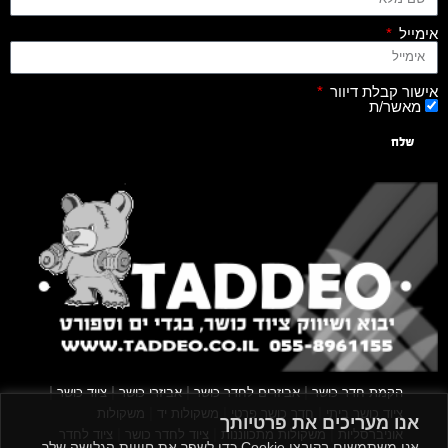
אימייל
אישור קבלת דיוור
מאשר/ת
שלח
|
|
|
|
הקמת חדר כושר
אביזרים לחדר כושר
אביזרי כושר
ציוד כושר
|
|
|
ציוד כושר ביתי
חדר כושר פרטי
משקולות יד
משקולות
אנו מעריכים את פרטיותך
|
|
|
אוניברסליות
משקולות מתכווננות
ציוד לחדר כושר
ציוד לחדר
אנו משתמשים בקובצי Cookie כדי לשפר את חוויית הגלישה שלך,