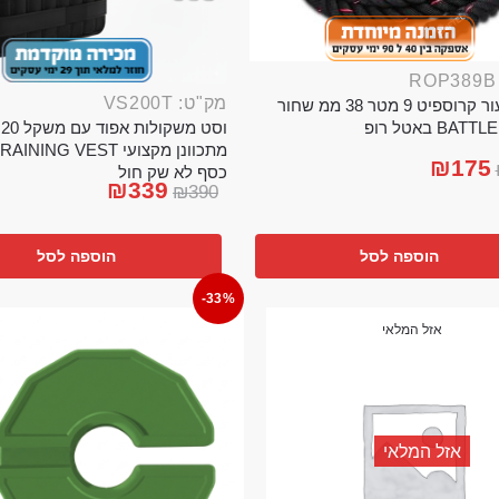
מק"ט: VS200T
חבל ניעור קרוספיט 9 מטר 38 ממ שחור
וס
BA באטל רופ
₪
175
כסף לא שק חול
₪
339
₪
390
הוספה לסל
הוספה לסל
-33%
אזל המלאי
אזל המלאי