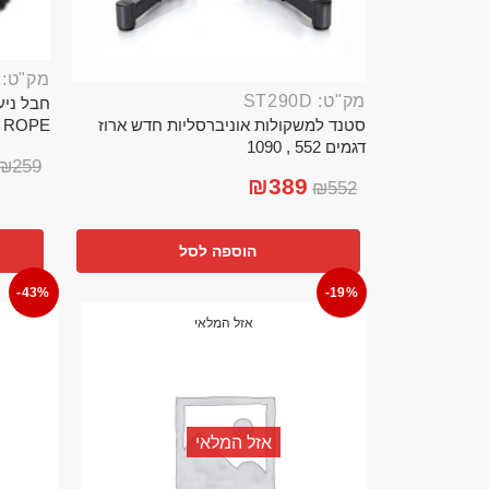
מק"ט: ROP389B
מק"ט: ST290D
סטנד למשקולות אוניברסליות חדש ארוז
TTLE ROPE
דגמים 552 , 1090
₪
259
₪
389
₪
552
הוספה לסל
-43%
-19%
אזל המלאי
אזל המלאי