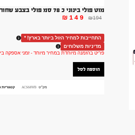
מוט פולי בינוני כ 78 סמ פולי בצבע שחור מעוקל
₪
149
₪
194
התחייבות למחיר הזול ביותר בארץ! *
מדיניות משלוחים
פריט בהזמנה מיוחדת במחיר מיוחד - זמני אספקה בין 40 ל 90 ימי עסקים צור קשר 58961155
הוספה לסל
מק"ט
ACS68WB
קטגוריות
א