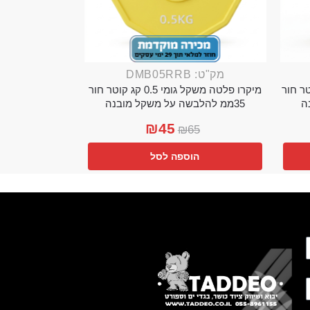
מק"ט: DMB05RRB
מי 0.25 קג קוטר חור
מיקרו פלטה משקל גומי 0.5 קג קוטר חור
35ממ להלבשה על משקל מובנה
₪
45
₪
65
הוספה לסל