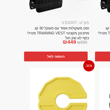
מק"ט: VS300T
ט משקולות אפוד עם משקל 20 קג
וסט משקולות אפוד עם משקל 30 קג
מתכוונן מקצועי TRAINING VEST מטילי
מתכוונן מקצועי TRAINING VEST מטילי
כסף לא שק חול
₪
449
₪
559
הוספה לסל
-31%