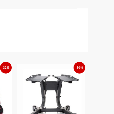
-32%
-30%