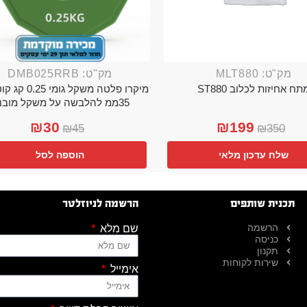
מק"ט: MLT880
מק"ט: DMB025RRB
תח אחיזות לכלוב ST880
מיקרו פלטה משקל גו
35ממ להלבשה על משקל מובנה
₪
30
₪
199
₪
45
₪
350
שלח עדכון מלאי
הוספה לסל
תכנית שותפים
הרשמה לניוזלטר
הרשמה
שם מלא
כניסה
תקנון
שירות לקוחות
אימייל