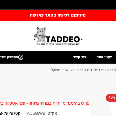
מינימום רכישה באתר 149שח
תקנון אתר
צור קשר
החשבון שלי
וני כ 78 סמ פולי בצבע שחור מעוקל
ע!
פריט בהזמנה מיוחדת במחיר מיוחד - זמני אספקה בין 40 ל 90 ימי עסקים צור קשר 58961155
מק"ט
ACS68WB
קטגוריות
אבי