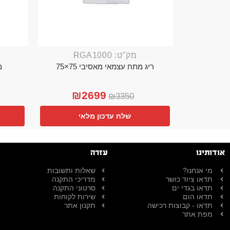
מק"ט: RGA1000
ריג מתח עצמאי מאסיבי 75×75
מ
₪
2699
₪
3350
שלח עדכון מלאי
אודותינו
עזרה
מי אנחנו?
שאלות ותשובות
תדאו ציוד כושר
מדריכי התקנה
תדאו בגדי ים
סרטוני התקנה
תדאו הום
שירות לקוחות
תדאו - קבוצות רכישה
תקנון אתר
מפת אתר