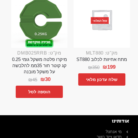
אזל המלאי
מק"ט: MLT880
מק"ט: DMB025RRB
מתח אחיזות לכלוב ST880
מיקרו פלטה משקל גומי 0.25
קג קוטר חור 35ממ להלבשה
₪
199
₪
350
על משקל מובנה
₪
30
₪
45
שלח עדכון מלאי
הוספה לסל
אודותינו
מי אנחנו?
תדאו ציוד כושר