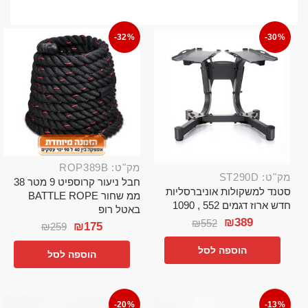
-32%
-30%
מק"ט: ROP389B
מק"ט: ST290D
חבל ניעור קרוספיט 9 מטר 38
סטנד למשקולות אוניברסליות
ממ שחור BATTLE ROPE
חדש ארוז דגמים 552 , 1090
באטל רופ
₪
389
₪
552
₪
175
₪
259
הוספה לסל
הוספה לסל
-20%
-13%