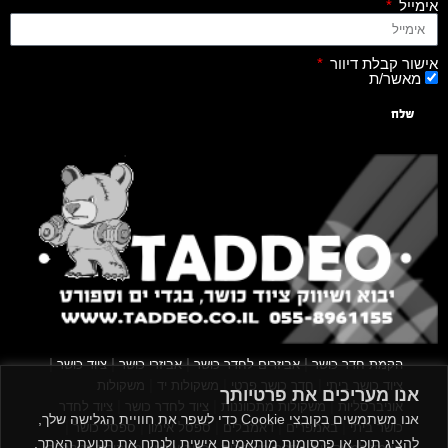
אימייל
אישור קבלת דיוור
מאשר/ת
שלח
|
|
|
|
הקמת חדר כושר
אביזרים לחדר כושר
אביזרי כושר
ציוד כושר
|
|
|
ציוד כושר ביתי
חדר כושר פרטי
משקולות יד
משקולות
אנו מעריכים את פרטיותך
|
|
|
אוניברסליות
משקולות מתכווננות
ציוד לחדר כושר
ציוד לחדר
אנו משתמשים בקובצי Cookie כדי לשפר את חוויית הגלישה שלך,
|
|
|
|
|
כושר ביתי
באמפרים
דאמבלים
ספסל אימון
ספסל כושר
להציג תוכן או פרסומות מותאמים אישית ולנתח את תנועת האתר.
|
|
|