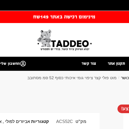
מינימום רכישה באתר 149שח
תקנון אתר
צור קשר
החשבון שלי
כושר
מוט פולי קצר ציפוי גומי איכותי כסוף 52 סמ מסתובב
/
ע!
מק"ט
ACS52C
קטגוריות
אביזרים לפולי
,
א