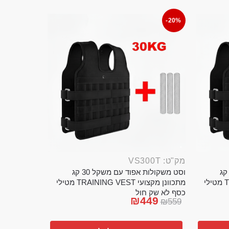
-20%
מק"ט: VS300T
ט משקולות אפוד עם משקל 20 קג
וסט משקולות אפוד עם משקל 30 קג
מתכוונן מקצועי TRAINING VEST מטילי
מתכוונן מקצועי TRAINING VEST מטילי
כסף לא שק חול
₪
449
₪
559