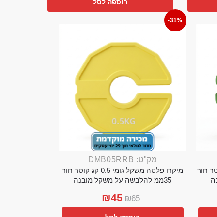
הוספה לסל
-31%
מק"ט: DMB05RRB
מי 0.25 קג קוטר חור
מיקרו פלטה משקל גומי 0.5 קג קוטר חור
35ממ להלבשה על משקל מובנה
₪
45
₪
65