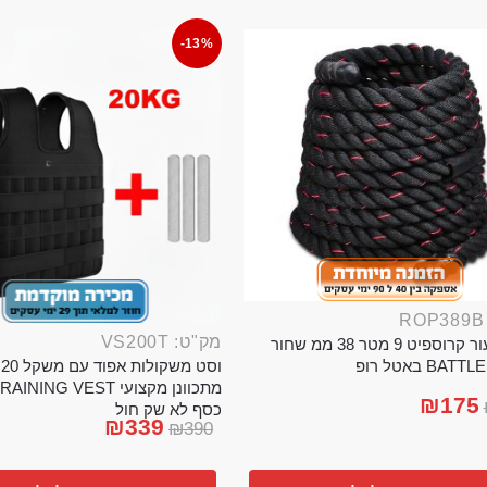
-13%
מק"ט: VS200T
חבל ניעור קרוספיט 9 מטר 38 ממ שחור
וס
BA באטל רופ
₪
175
כסף לא שק חול
₪
339
₪
390