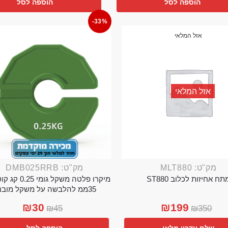
הוספה לסל
הוספה לסל
-33%
אזל המלאי
אזל המלאי
מק"ט: MLT880
מק"ט: DMB025RRB
תח אחיזות לכלוב ST880
מיקרו פלטה משקל גו
35ממ להלבשה על משקל מובנה
₪
30
₪
199
₪
45
₪
350