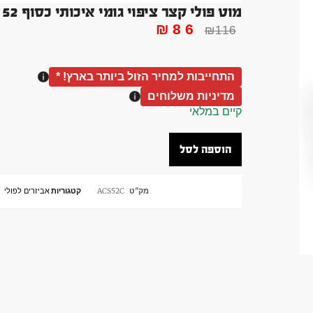
מוט פולי קצר ציפוי גומי איכותי כסוף 52 סמ מסתובב
₪
86
₪
116
התחייבות למחיר הזול ביותר בארץ! *
מדיניות משלוחים
קיים במלאי
הוספה לסל
מק"ט
ACS52C
קטגוריות
אביזרים לפולי
,