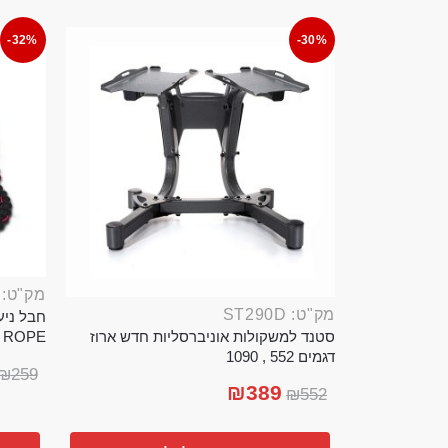
-32%
-30%
מק"ט: ROP389B
מק"ט: ST290D
סטנד למשקולות אוניברסליות חדש ארוז
TTLE ROPE
דגמים 552 , 1090
₪
259
₪
389
₪
552