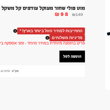
מוט פולי שחור מעוקל עודפים קל משקל 95 סמ
₪
98
₪
149
התחייבות למחיר הזול ביותר בארץ! *
מדיניות משלוחים
פריט בהזמנה מיוחדת במחיר מיוחד - זמני אספקה בין 40 ל 90 ימי עסקים צור קשר 58961155
הוספה לסל
מק"ט
ACS95B