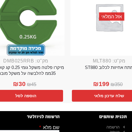
אזל המלאי
מק"ט: MLT880
מק"ט: DMB025RRB
תח אחיזות לכלוב ST880
מיקרו פלטה משקל גו
35ממ להלבשה על משקל מובנה
₪
30
₪
199
₪
45
₪
350
שלח עדכון מלאי
הוספה לסל
תכנית שותפים
הרשמה לניוזלטר
הרשמה
שם מלא