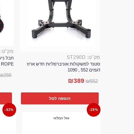
מק"ט: ROP389B
מק"ט: ST290D
סטנד למשקולות אוניברסליות חדש ארוז
TTLE ROPE
דגמים 552 , 1090
₪
259
₪
389
₪
552
הוספה לסל
-43%
-19%
אזל המלאי