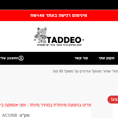
מינימום רכישה באתר 149שח
תקנון אתר
צור קשר
החשבון שלי
ולי שחור מעוקל עודפים קל משקל 95 סמ
ע!
פריט בהזמנה מיוחדת במחיר מיוחד - זמני אספקה בין 40 ל 90 ימי עסקים צור קשר 58961155
מק"ט
ACS95B