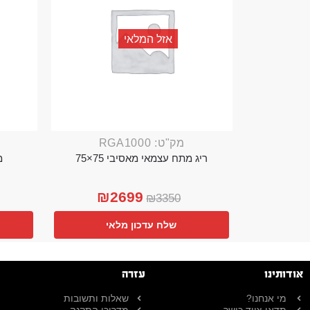
אזל המלאי
מק"ט: RGA1000
ריג מתח עצמאי מאסיבי 75×75
מ
₪
2699
₪
3350
שלח עדכון מלאי
אודותינו
עזרה
מי אנחנו?
שאלות ותשובות