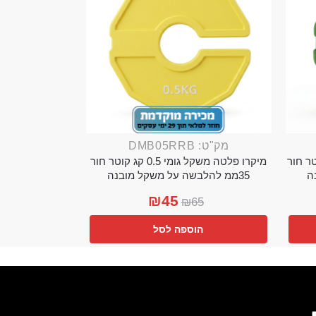
מק"ט: DMB05RRB
מי 0.25 קג קוטר חור
מיקרו פלטה משקל גומי 0.5 קג קוטר חור
35ממ להלבשה על משקל מובנה
₪
45
₪
65
הוספה לסל