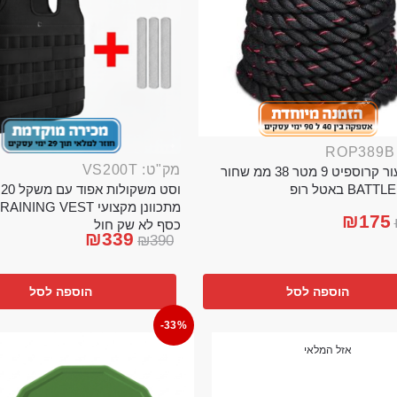
מק"ט: VS200T
חבל ניעור קרוספיט 9 מטר 38 ממ שחור
וס
BA באטל רופ
₪
175
כסף לא שק חול
₪
339
₪
390
הוספה לסל
הוספה לסל
-33%
אזל המלאי