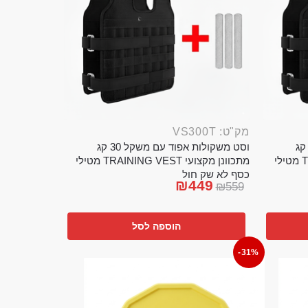
מק"ט: VS300T
ט משקולות אפוד עם משקל 20 קג
וסט משקולות אפוד עם משקל 30 קג
מתכוונן מקצועי TRAINING VEST מטילי
מתכוונן מקצועי TRAINING VEST מטילי
כסף לא שק חול
₪
449
₪
559
הוספה לסל
-31%