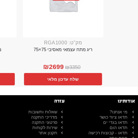
מק"ט: RGA1000
ריג מתח עצמאי מאסיבי 75×75
מ
₪
2699
₪
3350
שלח עדכון מלאי
אודותינו
עזרה
מי אנחנו?
שאלות ותשובות
תדאו ציוד כושר
מדריכי התקנה
תדאו בגדי ים
סרטוני התקנה
תדאו הום
שירות לקוחות
תדאו - קבוצות רכישה
תקנון אתר