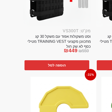
מק"ט: VS300T
ט משקולות אפוד עם משקל 20 קג
וסט משקולות אפוד עם משקל 30 קג
מתכוונן מקצועי TRAINING VEST מטילי
מתכוונן מקצועי TRAINING VEST מטילי
כסף לא שק חול
₪
449
₪
559
הוספה לסל
-31%