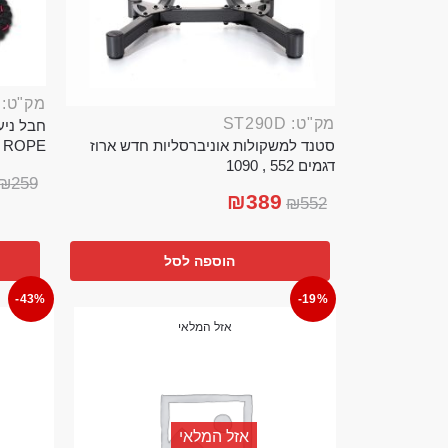
מק"ט: ROP389B
מק"ט: ST290D
סטנד למשקולות אוניברסליות חדש ארוז
TTLE ROPE
דגמים 552 , 1090
₪
259
₪
389
₪
552
הוספה לסל
-43%
-19%
אזל המלאי
אזל המלאי