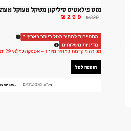
מוט פילאטיס סיליקון משקל מעוקל מעוצב מ
₪
299
₪
329
התחייבות למחיר הזול ביותר בארץ! *
מדיניות משלוחים
מכירה מוקדמת במחיר מיוחד – אספקה למלאי 29 ימי עסקים
הוספה לסל
מק"ט
DMBWH7KG
קטגוריות
מח