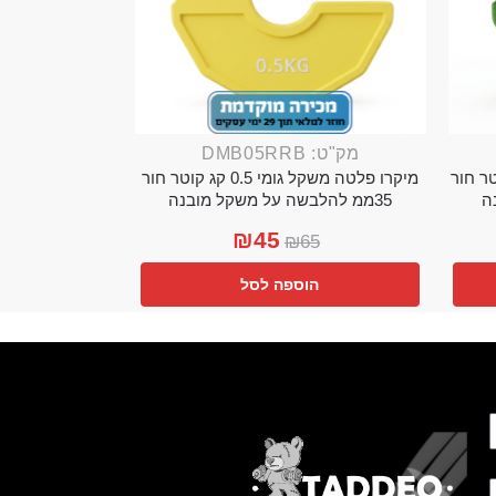
מק"ט: DMB05RRB
מי 0.25 קג קוטר חור
מיקרו פלטה משקל גומי 0.5 קג קוטר חור
35ממ להלבשה על משקל מובנה
₪
45
₪
65
הוספה לסל