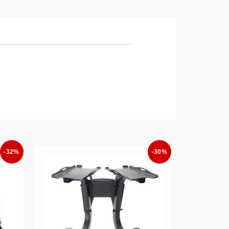
-32%
-30%