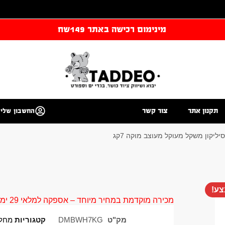
מינימום רכישה באתר 149שח
תקנון אתר
צור קשר
החשבון שלי
ליקון משקל מעוקל מעוצב מוקה 7קג
ע!
מכירה מוקדמת במחיר מיוחד – אספקה למלאי 29 ימי עסקים
מק"ט
DMBWH7KG
קטגוריות
מחלק