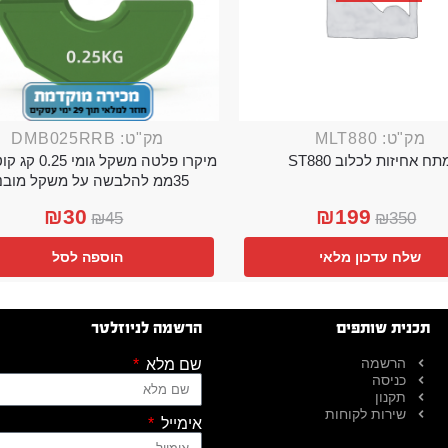
מק"ט: MLT880
מק"ט: DMB025RRB
תח אחיזות לכלוב ST880
מיקרו פלטה משקל גו
35ממ להלבשה על משקל מובנה
₪
30
₪
199
₪
45
₪
350
שלח עדכון מלאי
הוספה לסל
תכנית שותפים
הרשמה לניוזלטר
הרשמה
שם מלא
כניסה
תקנון
שירות לקוחות
אימייל