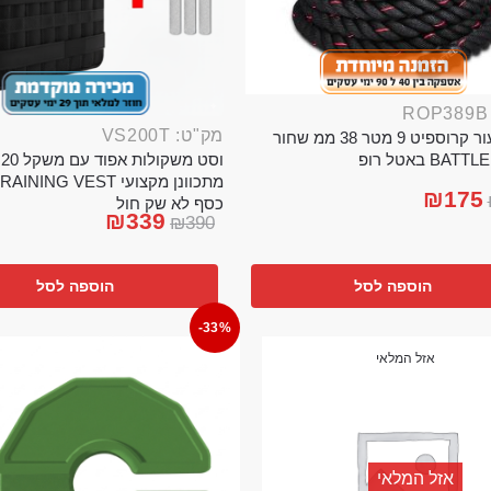
מק"ט: VS200T
חבל ניעור קרוספיט 9 מטר 38 ממ שחור
וס
BA באטל רופ
₪
175
כסף לא שק חול
₪
339
₪
390
הוספה לסל
הוספה לסל
-33%
אזל המלאי
אזל המלאי