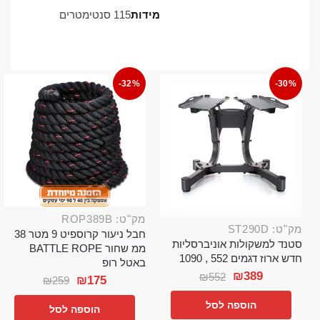
מידות
115 סנטימטרים
-32%
-30%
מק"ט: ROP389B
מק"ט: ST290D
חבל ניעור קרוספיט 9 מטר 38
סטנד למשקולות אוניברסליות
ממ שחור BATTLE ROPE
חדש ארוז דגמים 552 , 1090
באטל רופ
₪
389
₪
552
₪
175
₪
259
הוספה לסל
הוספה לסל