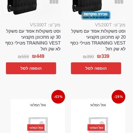
מק"ט: VS200T
מק"ט: VS300T
וסט משקולות אפוד עם משקל
וסט משקולות אפוד עם משקל
20 קג מתכוונן מקצועי
30 קג מתכוונן מקצועי
TRAINING VEST מטילי כסף
TRAINING VEST מטילי כסף
לא שק חול
לא שק חול
₪
449
₪
339
₪
559
₪
390
הוספה לסל
הוספה לסל
-43%
-19%
אזל המלאי
אזל המלאי
אזל המלאי
אזל המלאי