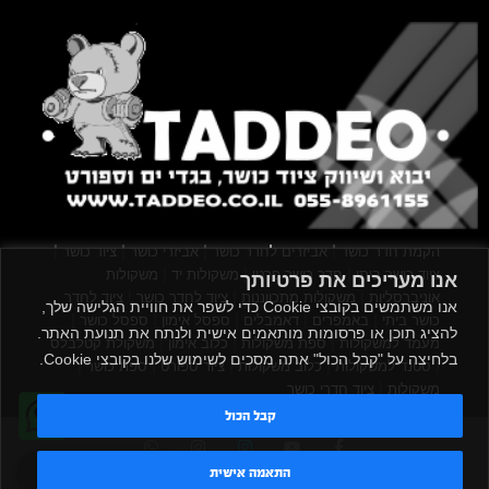
|
|
|
|
הקמת חדר כושר
אביזרים לחדר כושר
אביזרי כושר
ציוד כושר
|
|
|
ציוד כושר ביתי
חדר כושר פרטי
משקולות יד
משקולות
אנו מעריכים את פרטיותך
|
|
|
אוניברסליות
משקולות מתכווננות
ציוד לחדר כושר
ציוד לחדר
אנו משתמשים בקובצי Cookie כדי לשפר את חוויית הגלישה שלך,
|
|
|
|
|
כושר ביתי
באמפרים
דאמבלים
ספסל אימון
ספסל כושר
להציג תוכן או פרסומות מותאמים אישית ולנתח את תנועת האתר.
|
|
|
מעמד למשקולות
ספת משקולות
כלוב אימון
משקולת קטלבלס
בלחיצה על "קבל הכול" אתה מסכים לשימוש שלנו בקובצי Cookie.
|
|
|
|
|
סטנד למשקולות
כלוב משקולות
ציוד ספורט
ספת כושר
|
משקולות
ציוד חדרי כושר
קבל הכול
TADDEO 2013 - 2026 © All rights reserved
טדי - נציג AI
התאמה אישית