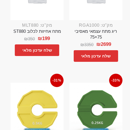
מק"ט: RGA1000
מק"ט: MLT880
ריג מתח עצמאי מאסיבי
מתח אחיזות לכלוב ST880
75×75
₪
199
₪
350
₪
2699
₪
3350
שלח עדכון מלאי
שלח עדכון מלאי
-31%
-33%