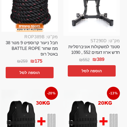
מק"ט: ROP389B
מק"ט: ST290D
חבל ניעור קרוספיט 9 מטר 38
סטנד למשקולות אוניברסליות
ממ שחור BATTLE ROPE
חדש ארוז דגמים 552 , 1090
באטל רופ
₪
389
₪
552
₪
175
₪
259
הוספה לסל
הוספה לסל
-20%
-13%