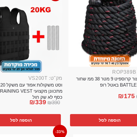
מק"ט: VS200T
חבל ניעור קרוספיט 9 מטר 38 ממ שחור
וס
BA באטל רופ
₪
175
כסף לא שק חול
₪
339
₪
390
הוספה לסל
הוספה לסל
-33%