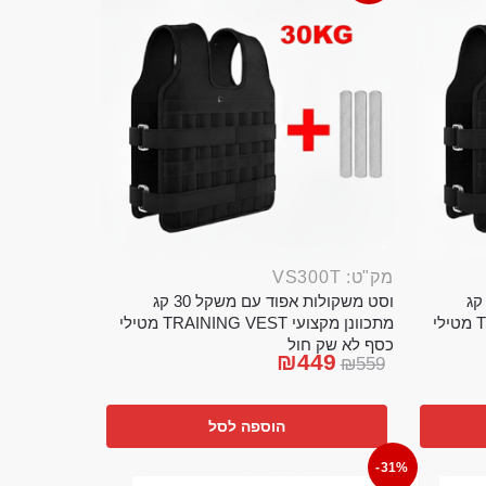
מק"ט: VS300T
ט משקולות אפוד עם משקל 20 קג
וסט משקולות אפוד עם משקל 30 קג
מתכוונן מקצועי TRAINING VEST מטילי
מתכוונן מקצועי TRAINING VEST מטילי
כסף לא שק חול
₪
449
₪
559
הוספה לסל
-31%