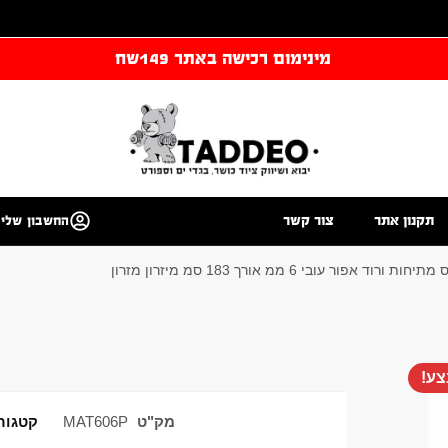
מינימום רכישה באתר 149שח
תקנון אתר
צור קשר
החשבון שלי
ד אפור עובי 6 ממ אורך 183 סמ מיזרון מזרון
ע!
מק"ט
MAT606P
קטגור