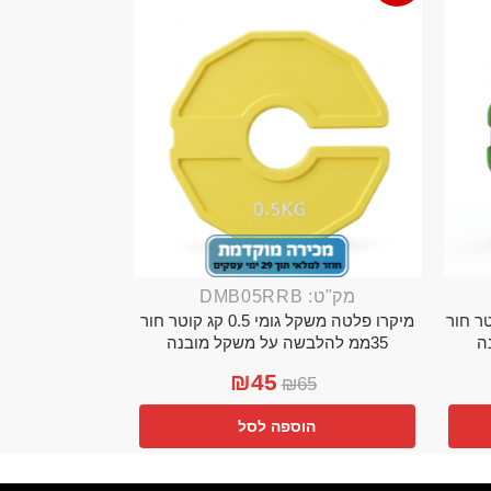
מק"ט: DMB05RRB
מי 0.25 קג קוטר חור
מיקרו פלטה משקל גומי 0.5 קג קוטר חור
35ממ להלבשה על משקל מובנה
₪
45
₪
65
הוספה לסל