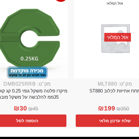
אזל המלאי
אזל המלאי
מק"ט: MLT880
מק"ט: DMB025RRB
תח אחיזות לכלוב ST880
מיקרו פלטה משקל גו
35ממ להלבשה על משקל מובנה
₪
30
₪
199
₪
45
₪
350
שלח עדכון מלאי
הוספה לסל