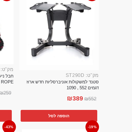
מק"ט: ROP389B
מק"ט: ST290D
סטנד למשקולות אוניברסליות חדש ארוז
TTLE ROPE
דגמים 552 , 1090
₪
259
₪
389
₪
552
הוספה לסל
-43%
-19%