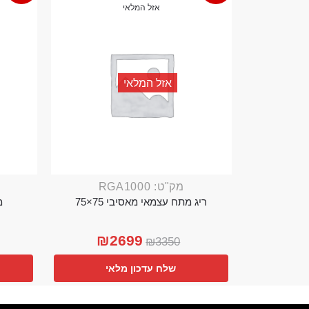
אזל המלאי
אזל המלאי
מק"ט: RGA1000
ריג מתח עצמאי מאסיבי 75×75
מ
₪
2699
₪
3350
שלח עדכון מלאי