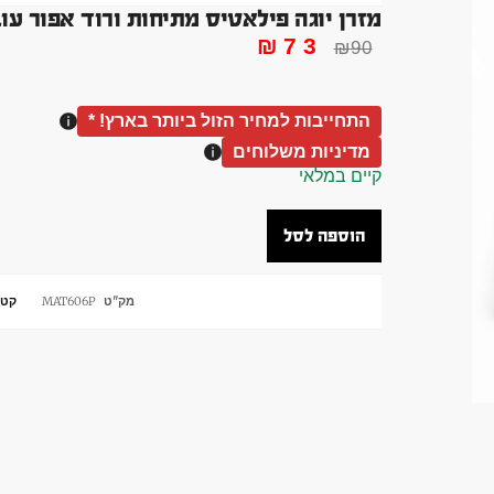
מזרן יוגה פילאטיס מתיחות ורוד אפור עובי 6 ממ אורך 183 סמ מיזרון מ
₪
73
₪
90
התחייבות למחיר הזול ביותר בארץ! *
מדיניות משלוחים
קיים במלאי
הוספה לסל
מק"ט
MAT606P
קטג