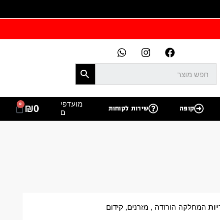
מועדפי
0
₪
0
קופה
שירות לקוחות
ם
יות
המחלקה הורודה
,
מזרנים
,
קידום