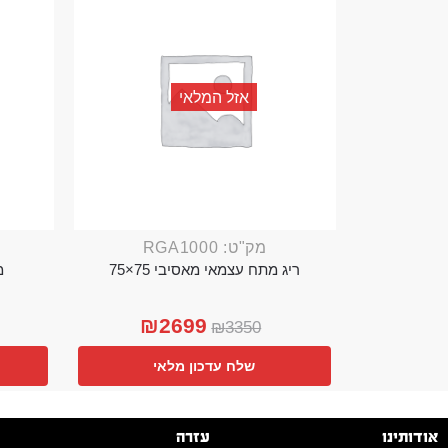
אזל המלאי
מק"ט: RGA1000
ריג מתח עצמאי מאסיבי 75×75
מ
₪
2699
₪
3350
שלח עדכון מלאי
אודותינו
עזרה