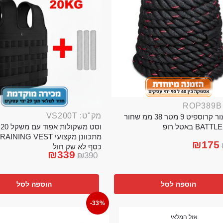
מק"ט: VS200T
חבל ניעור קרוספיט 9 מטר 38 ממ שחור
וס
BA באטל רופ
₪
175
כסף לא שק חול
₪
339
₪
390
הוספה לסל
הוספה לסל
-33%
אזל המלאי