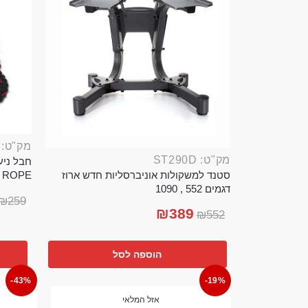
מק"ט: ROP389B
מק"ט: ST290D
סטנד למשקולות אוניברסליות חדש ארוז
TTLE ROPE
דגמים 552 , 1090
₪
259
₪
389
₪
552
הוספה לסל
-43%
-19%
אזל המלאי