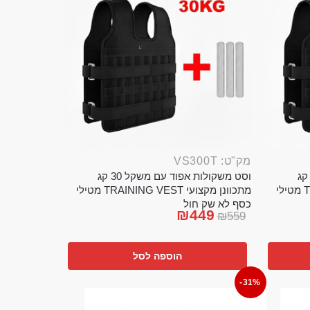
מק"ט: VS300T
ט משקולות אפוד עם משקל 20 קג
וסט משקולות אפוד עם משקל 30 קג
מתכוונן מקצועי TRAINING VEST מטילי
מתכוונן מקצועי TRAINING VEST מטילי
כסף לא שק חול
₪
449
₪
559
הוספה לסל
-31%