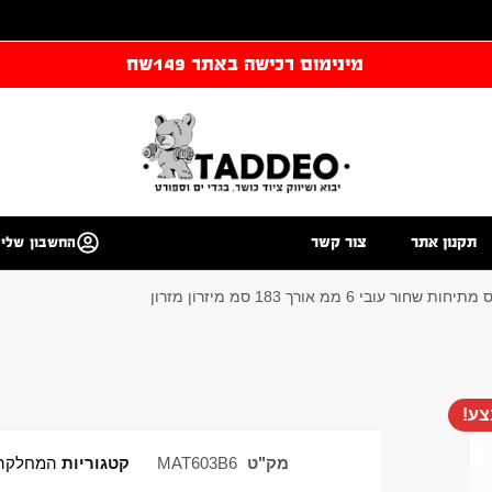
מינימום רכישה באתר 149שח
תקנון אתר
צור קשר
החשבון שלי
 עובי 6 ממ אורך 183 סמ מיזרון מזרון
ע!
מק"ט
MAT603B6
קטגוריות
המחלקה