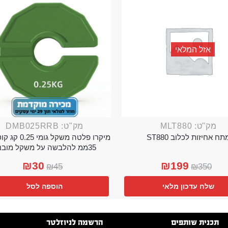
אזל המלאי
מק"ט: MLT880
מק"ט: DMB025RRB
תח אחיזות לכלוב ST880
מיקרו פלטה משקל גו
35ממ להלבשה על משקל מובנה
₪
30
₪
199
₪
45
₪
350
שלח עדכון מלאי
הוספה לסל
תכנית שותפים
הרשמה לניוזלטר