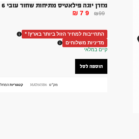
מזרן יוגה פילאטיס מתיחות שחור עובי 6 ממ אורך 183 סמ מיזרון מזרון
₪
79
₪
99
התחייבות למחיר הזול ביותר בארץ! *
מדיניות משלוחים
קיים במלאי
הוספה לסל
מק"ט
MAT603B6
קטגוריות
המחלק