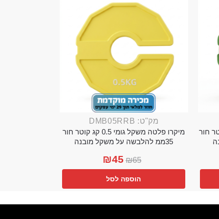
מק"ט: DMB05RRB
מי 0.25 קג קוטר חור
מיקרו פלטה משקל גומי 0.5 קג קוטר חור
35ממ להלבשה על משקל מובנה
₪
45
₪
65
הוספה לסל