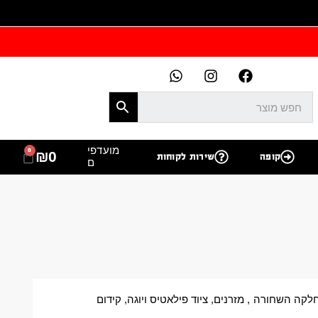
מועדפי
0
₪
0
קופה
שירות לקוחות
ם
לקה השחורה
,
מזרנים
,
ציוד פילאטיס ויוגה
,
קידום