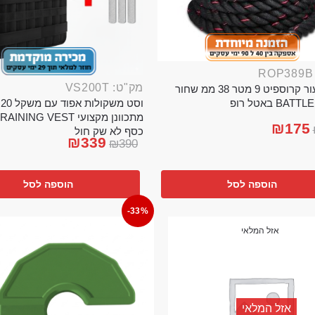
מק"ט: VS200T
חבל ניעור קרוספיט 9 מטר 38 ממ שחור
וס
BA באטל רופ
₪
175
כסף לא שק חול
₪
339
₪
390
הוספה לסל
הוספה לסל
-33%
אזל המלאי
אזל המלאי