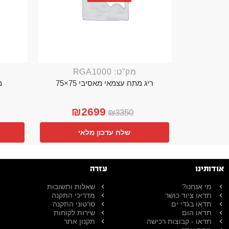
מק"ט: RGA1000
ריג מתח עצמאי מאסיבי 75×75
מ
₪
2699
₪
3350
שלח עדכון מלאי
אודותינו
עזרה
מי אנחנו?
שאלות ותשובות
תדאו ציוד כושר
מדריכי התקנה
תדאו בגדי ים
סרטוני התקנה
תדאו הום
שירות לקוחות
תדאו - קבוצות רכישה
תקנון אתר