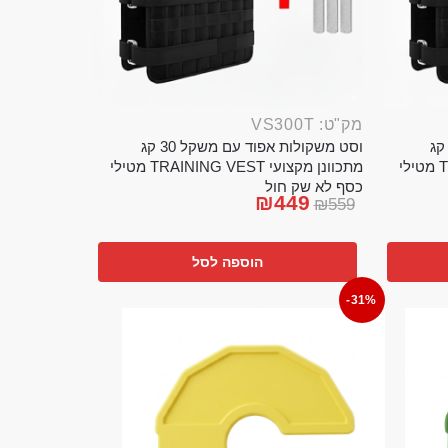
מק"ט: VS300T
ט משקולות אפוד עם משקל 20 קג
וסט משקולות אפוד עם משקל 30 קג
מתכוונן מקצועי TRAINING VEST מטילי
מתכוונן מקצועי TRAINING VEST מטילי
כסף לא שק חול
₪
449
₪
559
הוספה לסל
-31%