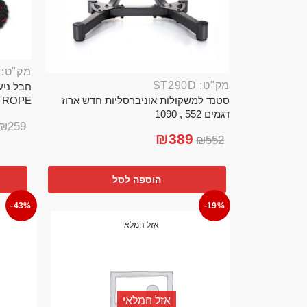
מק"ט: ROP389B
מק"ט: ST290D
סטנד למשקולות אוניברסליות חדש ארוז
TTLE ROPE
דגמים 552 , 1090
₪
259
₪
389
₪
552
הוספה לסל
-43%
-19%
אזל המלאי
אזל המלאי