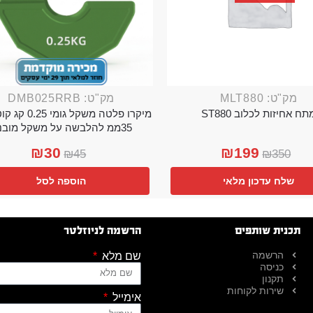
מק"ט: MLT880
מק"ט: DMB025RRB
תח אחיזות לכלוב ST880
מיקרו פלטה משקל גו
35ממ להלבשה על משקל מובנה
₪
30
₪
199
₪
45
₪
350
שלח עדכון מלאי
הוספה לסל
תכנית שותפים
הרשמה לניוזלטר
הרשמה
שם מלא
כניסה
תקנון
שירות לקוחות
אימייל