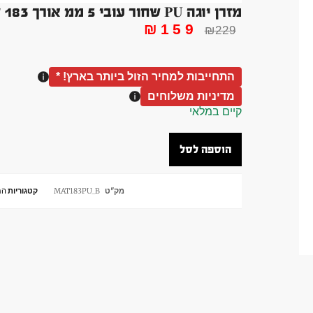
מזרן יוגה PU שחור עובי 5 ממ אורך 183 סמ רוחב 68 סמ
₪
159
₪
229
התחייבות למחיר הזול ביותר בארץ! *
מדיניות משלוחים
קיים במלאי
הוספה לסל
מק"ט
MAT183PU_B
קטגוריות
המ