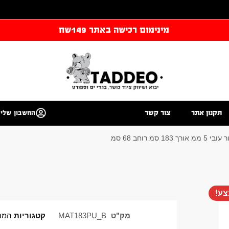
מינימום רכישה באתר 149שח
תקנון אתר
צור קשר
החשבון שלי
ע!
מק"ט
MAT183PU_B
קטגוריות
המח