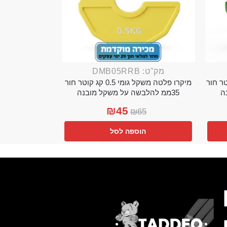
מק"ט: DMB05RRB
מי 0.25 קג קוטר חור
מיקרו פלטה משקל גומי 0.5 קג קוטר חור
35ממ להלבשה על משקל מובנה
₪
45
₪
65
הוספה לסל