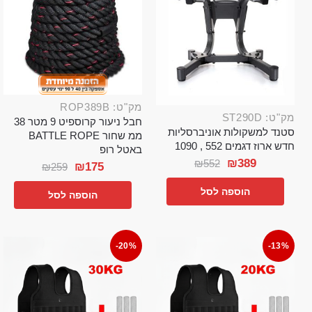
מק"ט: ROP389B
מק"ט: ST290D
חבל ניעור קרוספיט 9 מטר 38
סטנד למשקולות אוניברסליות
ממ שחור BATTLE ROPE
חדש ארוז דגמים 552 , 1090
באטל רופ
₪
389
₪
552
₪
175
₪
259
הוספה לסל
הוספה לסל
-20%
-13%