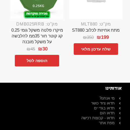
מק"ט: MLT880
מק"ט: DMB025RRB
מתח אחיזות לכלוב ST880
מיקרו פלטה משקל גומי 0.25
קג קוטר חור 35ממ להלבשה
₪
199
₪
350
על משקל מובנה
₪
30
₪
45
שלח עדכון מלאי
הוספה לסל
אודותינו
מי אנחנו?
תדאו ציוד כושר
תדאו בגדי ים
תדאו הום
תדאו - קבוצות רכישה
מפת אתר