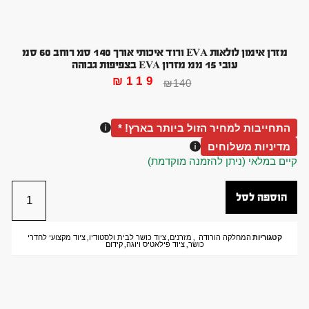
מזרן אימון לולאות EVA ורוד איכותי אורך 140 סמ רוחב 60 סמ
עובי 15 ממ מזרון EVA בצפיפות גבוהה
₪
119
₪
140
התחייבות למחיר הזול ביותר בארץ! *
מדיניות משלוחים
קיים במלאי (ניתן להזמנה מוקדמת)
הוספה לסל
קטגוריות
המחלקה הורודה
,
מזרנים
,
ציוד כושר לבית ולסטודיו
,
ציוד מקצועי לחדרי
כושר
,
ציוד פילאטיס ויוגה
,
קידום