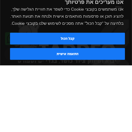
אנו מעריכים את פרטיותך
שלח
אנו משתמשים בקובצי Cookie כדי לשפר את חוויית הגלישה שלך,
להציג תוכן או פרסומות מותאמים אישית ולנתח את תנועת האתר.
בלחיצה על "קבל הכול" אתה מסכים לשימוש שלנו בקובצי Cookie.
קבל הכול
טדי - נציג AI
התאמה אישית
|
|
|
|
הקמת חדר כושר
אביזרים לחדר כושר
אביזרי כושר
ציוד כושר
|
|
|
ציוד כושר ביתי
חדר כושר פרטי
משקולות יד
משקולות
|
|
|
אוניברסליות
משקולות מתכווננות
ציוד לחדר כושר
ציוד לחדר
|
|
|
|
|
כושר ביתי
באמפרים
דאמבלים
ספסל אימון
ספסל כושר
|
|
|
מעמד למשקולות
ספת משקולות
כלוב אימון
משקולת קטלבלס
|
|
|
|
|
סטנד למשקולות
כלוב משקולות
ציוד ספורט
ספת כושר
|
משקולות
ציוד חדרי כושר