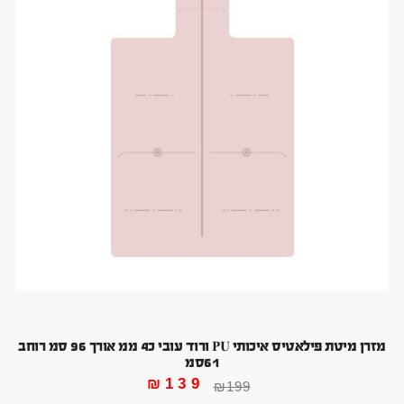
מזרן מיטת פילאטיס איכותי PU ורוד עובי כ4 ממ אורך 96 סמ רוחב
61סמ
₪
139
₪
199