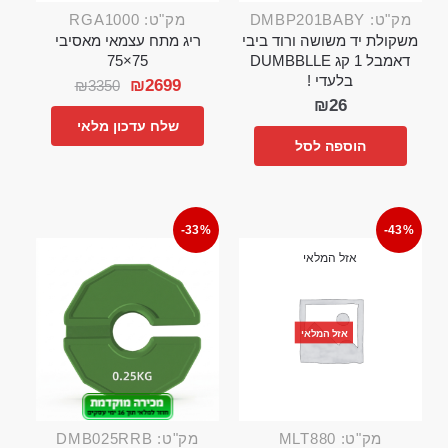
מק"ט: DMBP201BABY
מק"ט: RGA1000
משקולת יד משושה ורוד ביבי
ריג מתח עצמאי מאסיבי
דאמבל 1 קג DUMBBLLE
75×75
בלעדי !
₪
2699
₪
3350
₪
26
שלח עדכון מלאי
הוספה לסל
-33%
-43%
אזל המלאי
אזל המלאי
מק"ט: MLT880
מק"ט: DMB025RRB