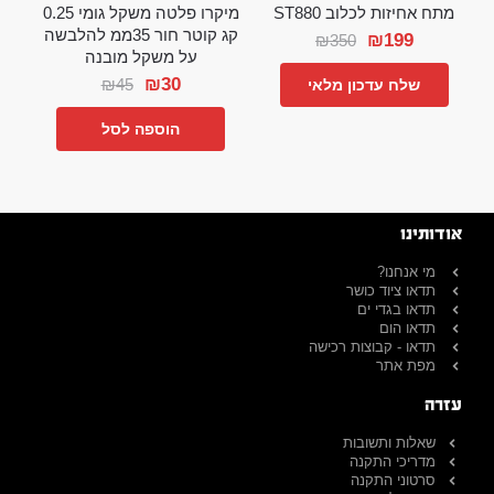
מתח אחיזות לכלוב ST880
מיקרו פלטה משקל גומי 0.25
קג קוטר חור 35ממ להלבשה
₪
199
₪
350
על משקל מובנה
₪
30
₪
45
שלח עדכון מלאי
הוספה לסל
אודותינו
מי אנחנו?
תדאו ציוד כושר
תדאו בגדי ים
תדאו הום
תדאו - קבוצות רכישה
מפת אתר
עזרה
שאלות ותשובות
מדריכי התקנה
סרטוני התקנה