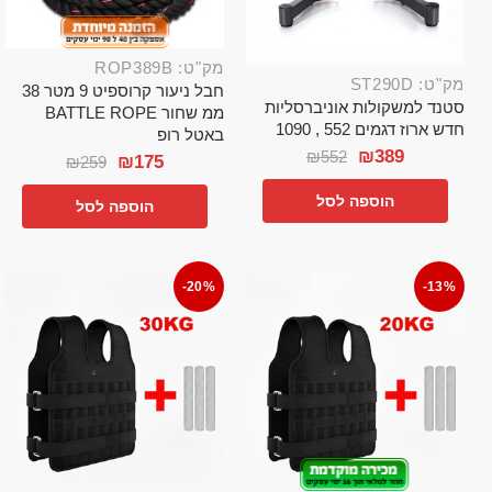
מק"ט: ROP389B
מק"ט: ST290D
חבל ניעור קרוספיט 9 מטר 38
סטנד למשקולות אוניברסליות
ממ שחור BATTLE ROPE
חדש ארוז דגמים 552 , 1090
באטל רופ
₪
389
₪
552
₪
175
₪
259
הוספה לסל
הוספה לסל
-20%
-13%