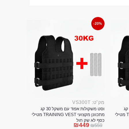
-20%
מק"ט: VS300T
ט משקולות אפוד עם משקל 20 קג
וסט משקולות אפוד עם משקל 30 קג
מתכוונן מקצועי TRAINING VEST מטילי
מתכוונן מקצועי TRAINING VEST מטילי
כסף לא שק חול
₪
449
₪
559