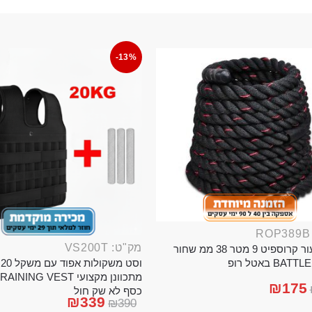
-13%
מק"ט: VS200T
חבל ניעור קרוספיט 9 מטר 38 ממ שחור
וס
BA באטל רופ
₪
175
כסף לא שק חול
₪
339
₪
390