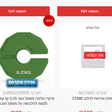
הוספה לסל
הוספה לסל
-33%
אזל המלאי
אזל המלאי
מק"ט: MLT880
מק"ט: DMB025RRB
תח אחיזות לכלוב ST880
מיקרו פלטה משקל גו
35ממ להלבשה על משקל מובנה