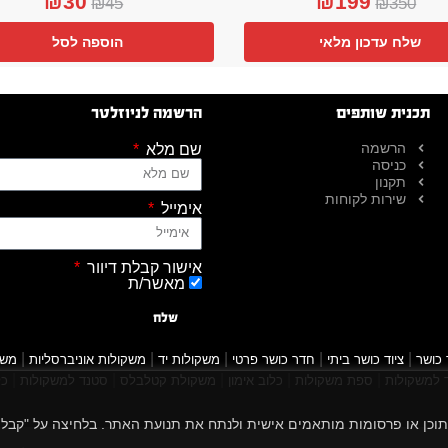
₪
30
₪
199
₪
45
₪
350
שלח עדכון מלאי
הוספה לסל
תכנית שותפים
הרשמה לניוזלטר
הרשמה
שם מלא
כניסה
תקנון
שירות לקוחות
אימייל
אישור קבלת דיוור
מאשר/ת
שלח
|
|
|
|
|
 כושר
ציוד כושר ביתי
חדר כושר פרטי
משקולות יד
משקולות אוניברסליות
משק
|
|
|
|
|
למשקולות
ספת משקולות
כלוב אימון
משקולת קטלבלס
סטנד למשקולות
כל
 הגלישה שלך, להציג תוכן או פרסומות מותאמים אישית ולנתח את תנועת האתר. בלחיצה על "