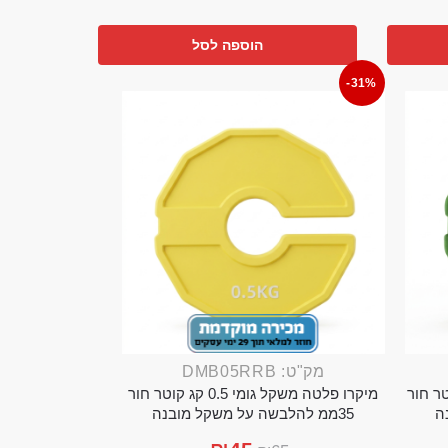
הוספה לסל
-31%
מק"ט: DMB05RRB
מי 0.25 קג קוטר חור
מיקרו פלטה משקל גומי 0.5 קג קוטר חור
35ממ להלבשה על משקל מובנה