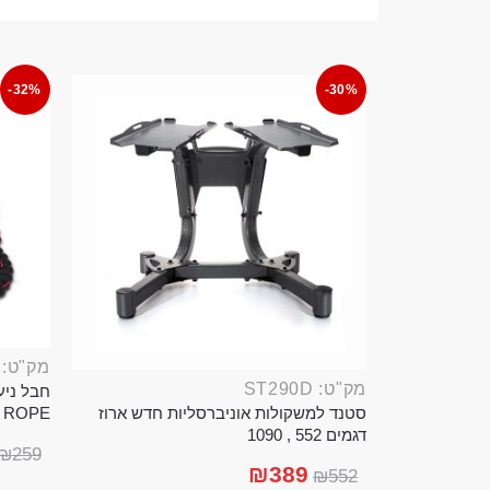
-32%
-30%
מק"ט: ROP389B
מק"ט: ST290D
סטנד למשקולות אוניברסליות חדש ארוז
TTLE ROPE
דגמים 552 , 1090
₪
259
₪
389
₪
552