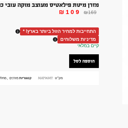
מזרן מיטת פילאטיס מעוצב מוקה עובי כ4 ממ אורך 96 סמ רוחב 61סמ
₪
109
₪
169
התחייבות למחיר הזול ביותר בארץ! *
מדיניות משלוחים
קיים במלאי
הוספה לסל
מק"ט
MAT96MT
קטגוריות
מזרנים
,
מחלק