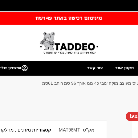
מינימום רכישה באתר 149שח
תקנון אתר
צור קשר
החשבון שלי
קה עובי כ4 ממ אורך 96 סמ רוחב 61סמ
ע!
מק"ט
MAT96MT
קטגוריות
מזרנים
,
מחלקת 