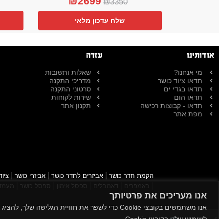
₪
2699
₪
3350
שלח עדכון מלאי
אודותינו
עזרה
מי אנחנו?
שאלות ותשובות
תדאו ציוד כושר
מדריכי התקנה
תדאו בגדי ים
סרטוני התקנה
תדאו הום
שירות לקוחות
תדאו - קבוצות רכישה
תקנון אתר
מפת אתר
|
|
|
הקמת חדר כושר
אביזרים לחדר כושר
אביזרי כושר
ציוד
|
|
|
|
|
באמפרים
דאמבלים
ספסל אימון
ספסל כושר
מעמד 
אנו מעריכים את פרטיותך
חדרי כושר
אנו משתמשים בקובצי Cookie כדי לשפר את חוויית
לשימוש שלנו בקובצי Cookie.